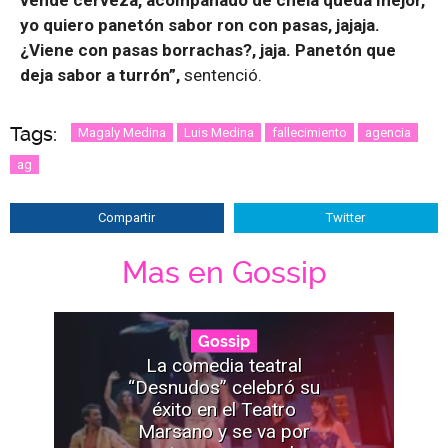
vende cerveza, acompañado de chela queda mejor,
yo quiero panetón sabor ron con pasas, jajaja.
¿Viene con pasas borrachas?, jaja. Panetón que
deja sabor a turrón”,
sentenció.
Tags:
Magaly Medina
Luis Medina
fallecimiento
agencia
ag
Compartir
Twitter
Mas en Gossip
Gossip
La comedia teatral
“Desnudos” celebró su
éxito en el Teatro
Marsano y se va por