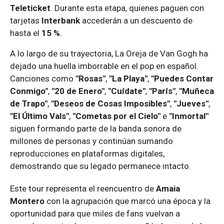
Teleticket
. Durante esta etapa, quienes paguen con
tarjetas
Interbank
accederán a un descuento de
hasta el
15 %
.
A lo largo de su trayectoria, La Oreja de Van Gogh ha
dejado una huella imborrable en el pop en español.
Canciones como
"Rosas"
,
"La Playa"
,
"Puedes Contar
Conmigo"
,
"20 de Enero"
,
"Cuídate"
,
"París"
,
"Muñeca
de Trapo"
,
"Deseos de Cosas Imposibles"
,
"Jueves"
,
"El Último Vals"
,
"Cometas por el Cielo"
e
"Inmortal"
siguen formando parte de la banda sonora de
millones de personas y continúan sumando
reproducciones en plataformas digitales,
demostrando que su legado permanece intacto.
Este tour representa el reencuentro de
Amaia
Montero
con la agrupación que marcó una época y la
oportunidad para que miles de fans vuelvan a