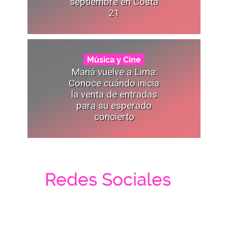
septiembre en Costa
21
Música y Cine
Maná vuelve a Lima:
Conoce cuándo inicia
la venta de entradas
para su esperado
concierto
Redes Sociales