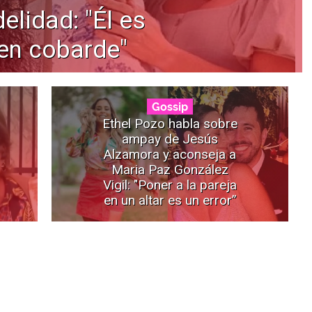
delidad: "Él es
en cobarde"
Gossip
Ethel Pozo habla sobre
ampay de Jesús
Alzamora y aconseja a
Maria Paz González
Vigil: "Poner a la pareja
en un altar es un error”