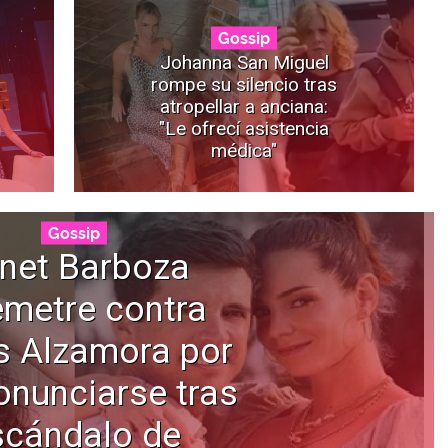
Gossip
Johanna San Miguel
rompe su silencio tras
atropellar a anciana:
"Le ofrecí asistencia
médica"
Gossip
net Barboza
emetre contra
s Alzamora por
onunciarse tras
scándalo de