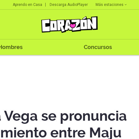
Más estaciones
Aprendo en Casa
Descarga AudioPlayer
Hombres
Concursos
a Vega se pronuncia
amiento entre Maju