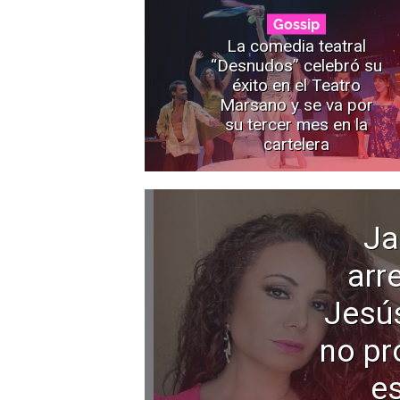
Gossip
La comedia teatral
“Desnudos” celebró su
éxito en el Teatro
Marsano y se va por
su tercer mes en la
cartelera
Ja
arr
Jesú
no pr
e