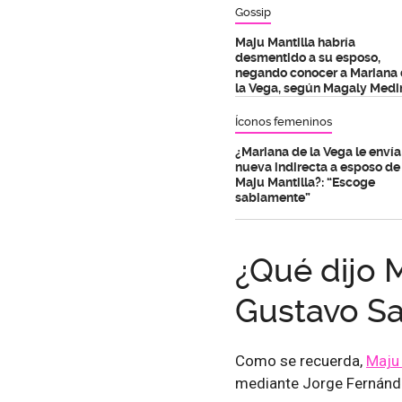
Gossip
Maju Mantilla habría
desmentido a su esposo,
negando conocer a Mariana
la Vega, según Magaly Medi
Íconos femeninos
¿Mariana de la Vega le envía
nueva indirecta a esposo de
Maju Mantilla?: “Escoge
sabiamente”
¿Qué dijo 
Gustavo S
Como se recuerda,
Maju 
mediante Jorge Fernánde