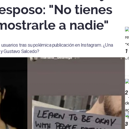
 esposo: "No tienes
ostrarle a nadie"
a usuarios tras su polémica publicación en Instagram. ¿Una
1
y Gustavo Salcedo?
2
3