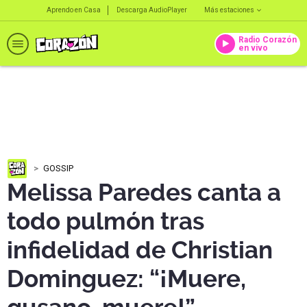
Aprendo en Casa
Descarga AudioPlayer
Más estaciones
Radio Corazón
en vivo
GOSSIP
Melissa Paredes canta a
todo pulmón tras
infidelidad de Christian
Dominguez: “¡Muere,