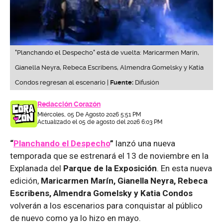
"Planchando el Despecho" está de vuelta: Maricarmen Marín,
Gianella Neyra, Rebeca Escribens, Almendra Gomelsky y Katia
Condos regresan al escenario |
Fuente:
Difusión
Redacción Corazón
Miércoles, 05 De Agosto 2026 5:51 PM
Actualizado el 05 de agosto del 2026 6:03 PM
“
Planchando el Despecho
”
lanzó una nueva
temporada que se estrenará el 13 de noviembre en la
Explanada del
Parque de la Exposición
. En esta nueva
edición,
Maricarmen Marín, Gianella Neyra, Rebeca
Escribens, Almendra Gomelsky y Katia Condos
volverán a los escenarios para conquistar al público
de nuevo como ya lo hizo en mayo.