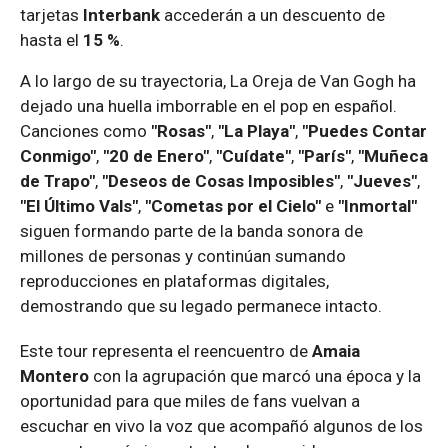
tarjetas
Interbank
accederán a un descuento de
hasta el
15 %
.
A lo largo de su trayectoria, La Oreja de Van Gogh ha
dejado una huella imborrable en el pop en español.
Canciones como
"Rosas"
,
"La Playa"
,
"Puedes Contar
Conmigo"
,
"20 de Enero"
,
"Cuídate"
,
"París"
,
"Muñeca
de Trapo"
,
"Deseos de Cosas Imposibles"
,
"Jueves"
,
"El Último Vals"
,
"Cometas por el Cielo"
e
"Inmortal"
siguen formando parte de la banda sonora de
millones de personas y continúan sumando
reproducciones en plataformas digitales,
demostrando que su legado permanece intacto.
Este tour representa el reencuentro de
Amaia
Montero
con la agrupación que marcó una época y la
oportunidad para que miles de fans vuelvan a
escuchar en vivo la voz que acompañó algunos de los