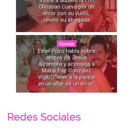
asiste a audiencia con
Christian Cueva por un
error con su vuelo,
reveló su abogada
Gossip
Ethel Pozo habla sobre
ampay de Jesús
Alzamora y aconseja a
Maria Paz González
Vigil: "Poner a la pareja
en un altar es un error”
Redes Sociales