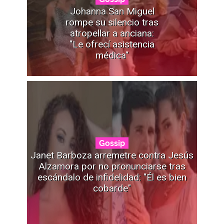
Johanna San Miguel
rompe su silencio tras
atropellar a anciana:
"Le ofrecí asistencia
médica"
Gossip
Janet Barboza arremetre contra Jesús
Alzamora por no pronunciarse tras
escándalo de infidelidad: "Él es bien
cobarde"