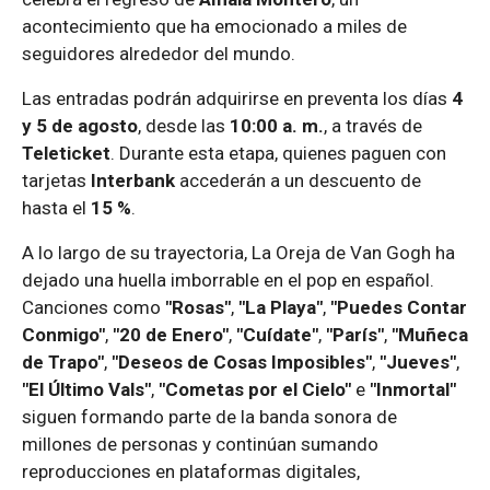
acontecimiento que ha emocionado a miles de
seguidores alrededor del mundo.
Las entradas podrán adquirirse en preventa los días
4
y 5 de agosto
, desde las
10:00 a. m.
, a través de
Teleticket
. Durante esta etapa, quienes paguen con
tarjetas
Interbank
accederán a un descuento de
hasta el
15 %
.
A lo largo de su trayectoria, La Oreja de Van Gogh ha
dejado una huella imborrable en el pop en español.
Canciones como
"Rosas"
,
"La Playa"
,
"Puedes Contar
Conmigo"
,
"20 de Enero"
,
"Cuídate"
,
"París"
,
"Muñeca
de Trapo"
,
"Deseos de Cosas Imposibles"
,
"Jueves"
,
"El Último Vals"
,
"Cometas por el Cielo"
e
"Inmortal"
siguen formando parte de la banda sonora de
millones de personas y continúan sumando
reproducciones en plataformas digitales,