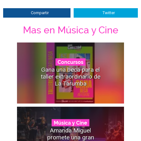
Compartir
Twitter
Mas en Música y Cine
Concursos
Gana una beca para el
taller extraordinario de
La Tarumba
Música y Cine
Amanda Miguel
promete una gran