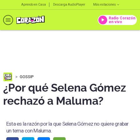
Aprendo en Casa
Descarga AudioPlayer
Más estaciones
Radio Corazón
en vivo
GOSSIP
¿Por qué Selena Gómez
rechazó a Maluma?
Esta es la razón por la que Selena Gómez no quiere grabar
un tema con Maluma.