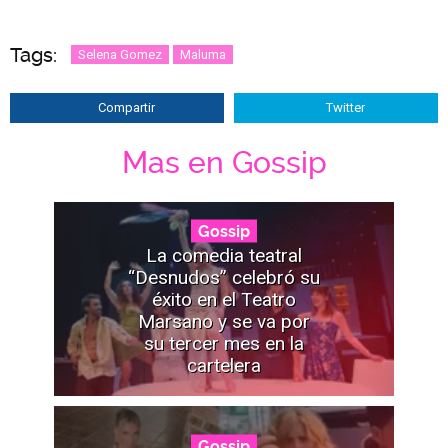
Tags:
Selena Gomez
Maluma
Compartir
Twitter
Mas en Gossip
Gossip
La comedia teatral
“Desnudos” celebró su
éxito en el Teatro
Marsano y se va por
su tercer mes en la
cartelera
Gossip