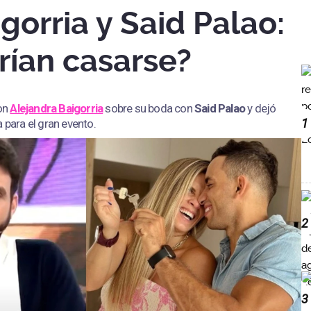
gorria y Said Palao:
ían casarse?
on
Alejandra Baigorria
sobre su boda con
Said Palao
y dejó
1
 para el gran evento.
2
3