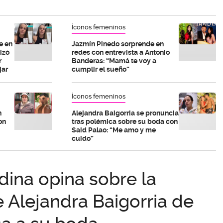
Íconos femeninos
e en
Jazmín Pinedo sorprende en
izó
redes con entrevista a Antonio
r
Banderas: “Mamá te voy a
jar
cumplir el sueño”
Íconos femeninos
n
Alejandra Baigorria se pronuncia
on
tras polémica sobre su boda con
Said Palao: “Me amo y me
cuido”
ina opina sobre la
e Alejandra Baigorria de