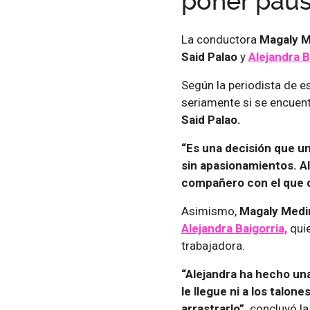
poner paus
La conductora
Magaly M
Said Palao
y
Alejandra B
Según la periodista de e
seriamente si se encuen
Said Palao.
“Es una decisión que u
sin apasionamientos. Al
compañero con el que q
Asimismo,
Magaly Medi
Alejandra Baigorria,
qui
trabajadora.
“Alejandra ha hecho una
le llegue ni a los talone
arrastrarlo”,
concluyó la 