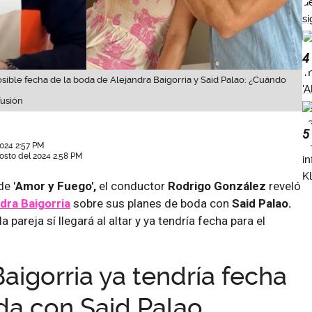
4
ible fecha de la boda de Alejandra Baigorria y Said Palao: ¿Cuándo
fusión
5
2024 2:57 PM
osto del 2024 2:58 PM
e '
Amor y Fuego',
el conductor
Rodrigo González
reveló
dra Baigorria
sobre sus planes de boda con
Said Palao.
 pareja sí llegará al altar y ya tendría fecha para el
aigorria ya tendría fecha
da con Said Palao