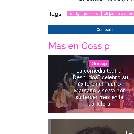
Tags:
rodrigo gonzalez
alejandra baigorr
Compartir
Mas en Gossip
Gossip
La comedia teatral
“Desnudos” celebró su
éxito en el Teatro
Marsano y se va por
su tercer mes en la
cartelera