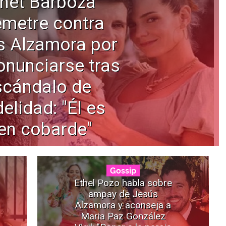
net Barboza
emetre contra
s Alzamora por
onunciarse tras
scándalo de
delidad: "Él es
en cobarde"
Gossip
Ethel Pozo habla sobre
ampay de Jesús
Alzamora y aconseja a
Maria Paz González