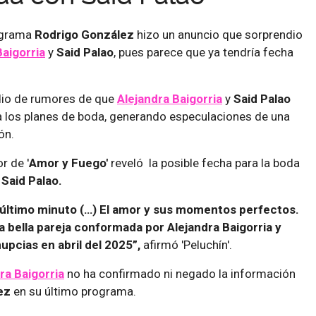
ograma
Rodrigo González
hizo un anuncio que sorprendio
Baigorria
y
Said Palao
, pues parece que ya tendría fecha
edio de rumores de que
Alejandra Baigorria
y
Said Palao
a los planes de boda, generando especulaciones de una
ón.
r de '
Amor y Fuego'
reveló la posible fecha para la boda
Said Palao.
e último minuto (…) El amor y sus momentos perfectos.
 bella pareja conformada por Alejandra Baigorria y
upcias en abril del 2025”,
afirmó 'Peluchín'.
ra Baigorria
no ha confirmado ni negado la información
ez
en su último programa.