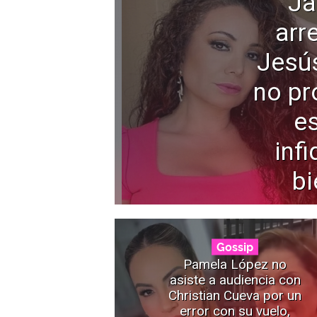
Ja
arr
Jesú
no pr
e
infi
bi
Gossip
Pamela López no
asiste a audiencia con
Christian Cueva por un
error con su vuelo,