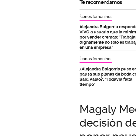
Te recomendamos
Íconos femeninos
Alejandra Baigorria respond
VIVO a usuario que la minim
por vender cremas: “Trabaja
dignamente no solo es traba
en una empresa”
Íconos femeninos
¿Alejandra Baigorria puso e
pausa sus planes de boda c
Said Palao?: “Todavía falta
tiempo"
Magaly Med
decisión d