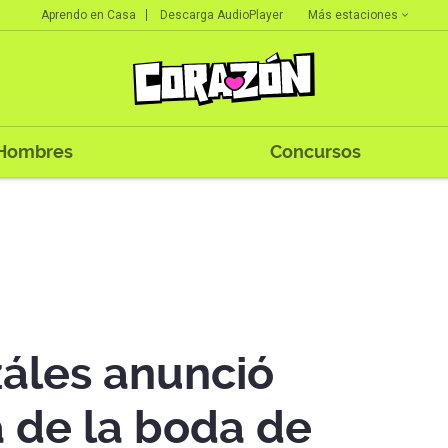
Más estaciones
Aprendo en Casa
Descarga AudioPlayer
Hombres
Concursos
áles anunció
a de la boda de