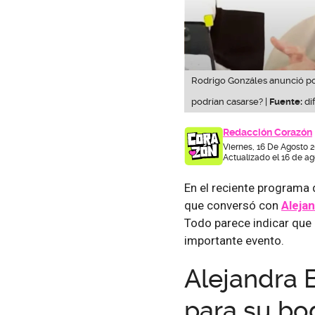
Rodrigo Gonzáles anunció pos
podrían casarse? |
Fuente:
di
Redacción Corazón
Viernes, 16 De Agosto 
Actualizado el 16 de ag
En el reciente programa d
que conversó con
Alejan
Todo parece indicar que la
importante evento.
Alejandra B
para su bo