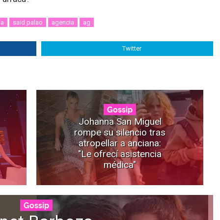
ia
said palao
agencia
ag
Twitter
Gossip
Johanna San Miguel
rompe su silencio tras
atropellar a anciana:
"Le ofrecí asistencia
médica"
Gossip