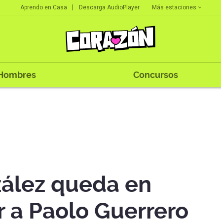
Más estaciones
Aprendo en Casa
Descarga AudioPlayer
Hombres
Concursos
ález queda en
r a Paolo Guerrero