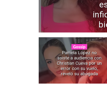
e
infi
bi
Gossip
Pamela López no
asiste a audiencia con
Christian Cueva por un
error con su vuelo,
reveló su abogada