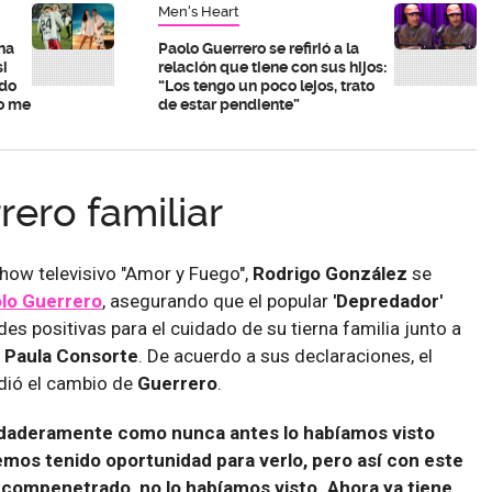
Men's Heart
na
Paolo Guerrero se refirió a la
si
relación que tiene con sus hijos:
ndo
“Los tengo un poco lejos, trato
no me
de estar pendiente”
rero familiar
show televisivo "Amor y Fuego",
Rodrigo González
se
lo Guerrero
, asegurando que el popular
'Depredador'
es positivas para el cuidado de su tierna familia junto a
 Paula Consorte
. De acuerdo a sus declaraciones, el
dió el cambio de
Guerrero
.
rdaderamente como nunca antes lo habíamos visto
emos tenido oportunidad para verlo, pero así con este
o, compenetrado, no lo habíamos visto. Ahora ya tiene