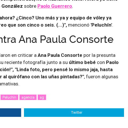
o González
sobre
Paolo Guerrero
.
 ahora? ¿Cinco? Uno más y ya y equipo de vóley ya
o que son cinco o seis. (...)",
mencionó
'Peluchín'
.
ontra Ana Paula Consorte
aron en criticar a
Ana Paula Consorte
por la presunta
u reciente fotografía junto a su
último bebé
con
Paolo
ión!", "Linda foto, pero pensé lo mismo jaja, hasta
 al quirófano con las uñas pintadas?"
, fueron algunas
amativas.
Peluchín
agencia
ag
Twitter