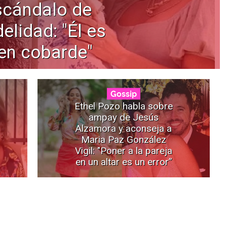
scándalo de
delidad: "Él es
en cobarde"
Gossip
Ethel Pozo habla sobre
ampay de Jesús
Alzamora y aconseja a
Maria Paz González
Vigil: "Poner a la pareja
en un altar es un error”