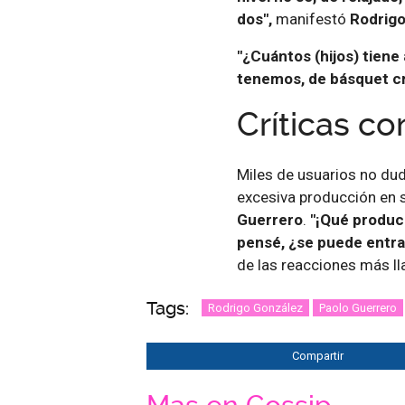
dos",
manifestó
Rodrig
"¿Cuántos (hijos) tiene
tenemos, de básquet cre
Críticas c
Miles de usuarios no dud
excesiva producción en s
Guerrero
.
"¡Qué producc
pensé, ¿se puede entrar
de las reacciones más ll
Tags:
Rodrigo González
Paolo Guerrero
Compartir