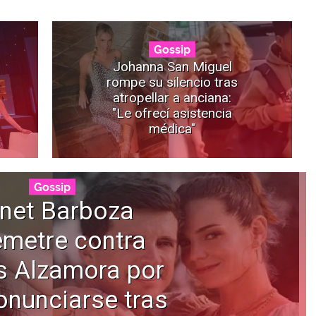
Gossip
Johanna San Miguel
rompe su silencio tras
atropellar a anciana:
"Le ofrecí asistencia
médica"
Gossip
net Barboza
emetre contra
s Alzamora por
onunciarse tras