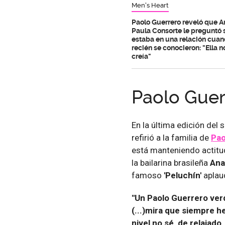
Men's Heart
Paolo Guerrero reveló que A
Paula Consorte le preguntó 
estaba en una relación cua
recién se conocieron: "Ella 
creía"
Paolo Guer
En la última edición del 
refirió a la familia de
Pao
está manteniendo actitud
la bailarina brasileña
Ana
famoso
'Peluchín'
aplau
"Un Paolo Guerrero ve
(...)mira que siempre h
nivel no sé, de relajad