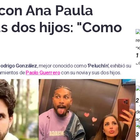
 con Ana Paula
s dos hijos: "Como
1
odrigo González
, mejor conocido como
'Peluchín'
, exhibió su
tamientos de
Paolo Guerrero
con su novia y sus dos hijos.
2
3