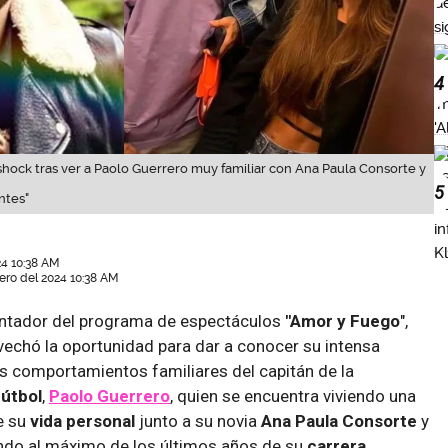
4
hock tras ver a Paolo Guerrero muy familiar con Ana Paula Consorte y
5
ntes"
24 10:38 AM
ero del 2024 10:38 AM
esentador del programa de espectáculos
"Amor y
Fuego
",
ovechó la oportunidad para dar a conocer su intensa
os comportamientos familiares del capitán de la
útbol
,
Paolo Guerrero
, quien se encuentra viviendo una
e su
vida personal
junto a su novia
Ana
Paula Consorte
y
ando al máximo de los últimos años de su
carrera