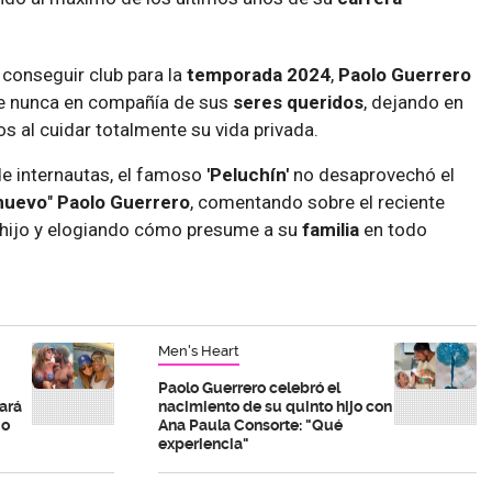
conseguir club para la
temporada 2024
,
Paolo
Guerrero
ue nunca en compañía de sus
seres
queridos
, dejando en
s al cuidar totalmente su vida privada.
e internautas, el famoso
'Peluchín'
no desaprovechó el
nuevo
"
Paolo Guerrero
, comentando sobre el reciente
 hijo y elogiando cómo presume a su
familia
en todo
Men's Heart
Paolo Guerrero celebró el
tará
nacimiento de su quinto hijo con
No
Ana Paula Consorte: "Qué
experiencia"