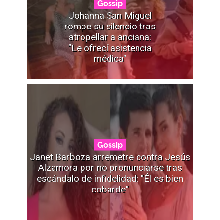
Gossip
Johanna San Miguel
rompe su silencio tras
atropellar a anciana:
"Le ofrecí asistencia
médica"
Gossip
Janet Barboza arremetre contra Jesús
Alzamora por no pronunciarse tras
escándalo de infidelidad: "Él es bien
cobarde"