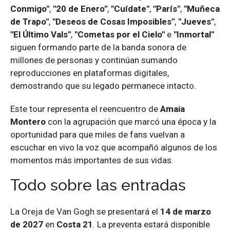
Conmigo"
,
"20 de Enero"
,
"Cuídate"
,
"París"
,
"Muñeca
de Trapo"
,
"Deseos de Cosas Imposibles"
,
"Jueves"
,
"El Último Vals"
,
"Cometas por el Cielo"
e
"Inmortal"
siguen formando parte de la banda sonora de
millones de personas y continúan sumando
reproducciones en plataformas digitales,
demostrando que su legado permanece intacto.
Este tour representa el reencuentro de
Amaia
Montero
con la agrupación que marcó una época y la
oportunidad para que miles de fans vuelvan a
escuchar en vivo la voz que acompañó algunos de los
momentos más importantes de sus vidas.
Todo sobre las entradas
La Oreja de Van Gogh se presentará el
14 de marzo
de 2027
en
Costa 21
. La preventa estará disponible