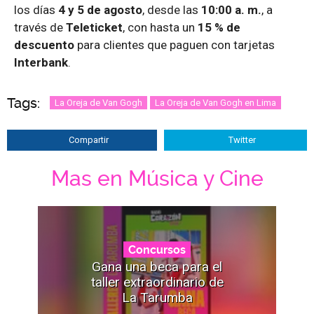
los días
4 y 5 de agosto
, desde las
10:00 a. m.
, a
través de
Teleticket
, con hasta un
15 % de
descuento
para clientes que paguen con tarjetas
Interbank
.
Tags:
La Oreja de Van Gogh
La Oreja de Van Gogh en Lima
Compartir
Twitter
Mas en Música y Cine
Concursos
Gana una beca para el
taller extraordinario de
La Tarumba