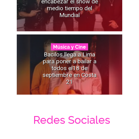
encabezar el show de
medio tiempo del
Mundial
Música y Cine
Bacilos llega a Lima
para poner a bailar a
todos el18 de
septiembre en Costa
21
Redes Sociales