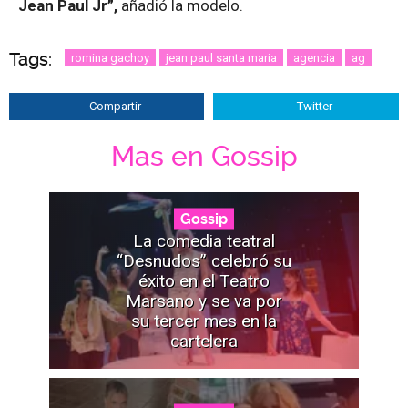
Jean Paul Jr”,
añadió la modelo.
Tags:
romina gachoy
jean paul santa maria
agencia
ag
Compartir
Twitter
Mas en Gossip
Gossip
La comedia teatral
“Desnudos” celebró su
éxito en el Teatro
Marsano y se va por
su tercer mes en la
cartelera