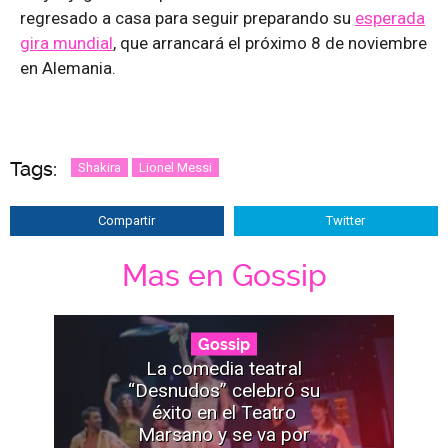
regresado a casa para seguir preparando su
esperada
gira mundial
, que arrancará el próximo 8 de noviembre
en Alemania.
Tags:
Shakira
Lionel Messi
Compartir
Twitter
Mas en Gossip
Gossip
La comedia teatral
“Desnudos” celebró su
éxito en el Teatro
Marsano y se va por