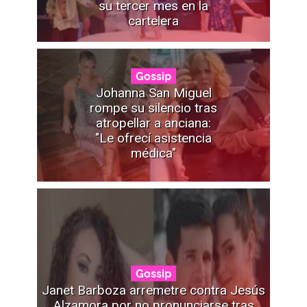
su tercer mes en la
cartelera
Gossip
Johanna San Miguel
rompe su silencio tras
atropellar a anciana:
"Le ofrecí asistencia
médica"
Gossip
Janet Barboza arremetre contra Jesús
Alzamora por no pronunciarse tras