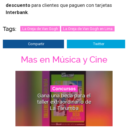
descuento
para clientes que paguen con tarjetas
Interbank
.
Tags:
La Oreja de Van Gogh
La Oreja de Van Gogh en Lima
Compartir
Twitter
Mas en Música y Cine
Concursos
Gana una beca para el
taller extraordinario de
La Tarumba