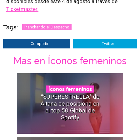
disponibles desde este 4 de agosto a través de
Ticketmaster.
Tags:
Planchando el Despecho
Compartir
Twitter
Mas en Íconos femeninos
Íconos femeninos
“SUPERESTRELLA" de
Aitana se posiciona en
el top 50 Global de
Spotify