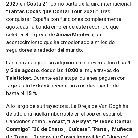
2027
en
Costa 21
, como parte de la gira internacional
"Tantas Cosas que Contar Tour 2026"
. Tras
conquistar España con funciones completamente
agotadas, la banda emprende este recorrido que
celebra el regreso de
Amaia Montero
, un
acontecimiento que ha emocionado a miles de
seguidores alrededor del mundo.
Las entradas podrán adquirirse en preventa los días
4
y 5 de agosto
, desde las
10:00 a. m.
, a través de
Teleticket
. Durante esta etapa, quienes paguen con
tarjetas
Interbank
accederán a un descuento de
hasta el
15 %
.
A lo largo de su trayectoria, La Oreja de Van Gogh ha
dejado una huella imborrable en el pop en español.
Canciones como
"Rosas"
,
"La Playa"
,
"Puedes Contar
Conmigo"
,
"20 de Enero"
,
"Cuídate"
,
"París"
,
"Muñeca
de Trapo"
,
"Deseos de Cosas Imposibles"
,
"Jueves"
,