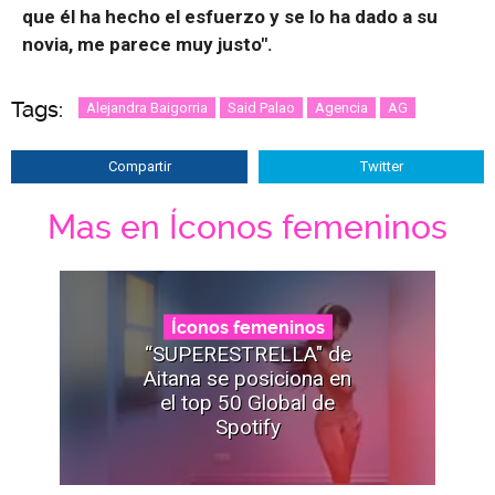
que él ha hecho el esfuerzo y se lo ha dado a su
novia, me parece muy justo".
Tags:
Alejandra Baigorria
Said Palao
Agencia
AG
Compartir
Twitter
Mas en Íconos femeninos
Íconos femeninos
“SUPERESTRELLA" de
Aitana se posiciona en
el top 50 Global de
Spotify