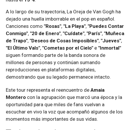
A lo largo de su trayectoria, La Oreja de Van Gogh ha
dejado una huella imborrable en el pop en español.
Canciones como
"Rosas"
,
"La Playa"
,
"Puedes Contar
Conmigo"
,
"20 de Enero"
,
"Cuídate"
,
"París"
,
"Muñeca
de Trapo"
,
"Deseos de Cosas Imposibles"
,
"Jueves"
,
"El Último Vals"
,
"Cometas por el Cielo"
e
"Inmortal"
siguen formando parte de la banda sonora de
millones de personas y continúan sumando
reproducciones en plataformas digitales,
demostrando que su legado permanece intacto.
Este tour representa el reencuentro de
Amaia
Montero
con la agrupación que marcó una época y la
oportunidad para que miles de fans vuelvan a
escuchar en vivo la voz que acompañó algunos de los
momentos más importantes de sus vidas.