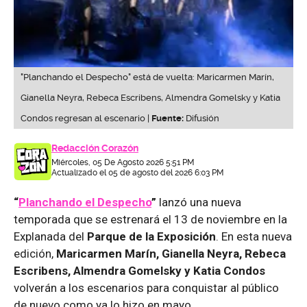
"Planchando el Despecho" está de vuelta: Maricarmen Marín,
Gianella Neyra, Rebeca Escribens, Almendra Gomelsky y Katia
Condos regresan al escenario |
Fuente:
Difusión
Redacción Corazón
Miércoles, 05 De Agosto 2026 5:51 PM
Actualizado el 05 de agosto del 2026 6:03 PM
“
Planchando el Despecho
”
lanzó una nueva
temporada que se estrenará el 13 de noviembre en la
Explanada del
Parque de la Exposición
. En esta nueva
edición,
Maricarmen Marín, Gianella Neyra, Rebeca
Escribens, Almendra Gomelsky y Katia Condos
volverán a los escenarios para conquistar al público
de nuevo como ya lo hizo en mayo.