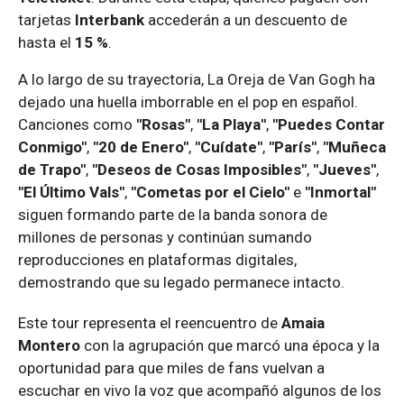
tarjetas
Interbank
accederán a un descuento de
hasta el
15 %
.
A lo largo de su trayectoria, La Oreja de Van Gogh ha
dejado una huella imborrable en el pop en español.
Canciones como
"Rosas"
,
"La Playa"
,
"Puedes Contar
Conmigo"
,
"20 de Enero"
,
"Cuídate"
,
"París"
,
"Muñeca
de Trapo"
,
"Deseos de Cosas Imposibles"
,
"Jueves"
,
"El Último Vals"
,
"Cometas por el Cielo"
e
"Inmortal"
siguen formando parte de la banda sonora de
millones de personas y continúan sumando
reproducciones en plataformas digitales,
demostrando que su legado permanece intacto.
Este tour representa el reencuentro de
Amaia
Montero
con la agrupación que marcó una época y la
oportunidad para que miles de fans vuelvan a
escuchar en vivo la voz que acompañó algunos de los