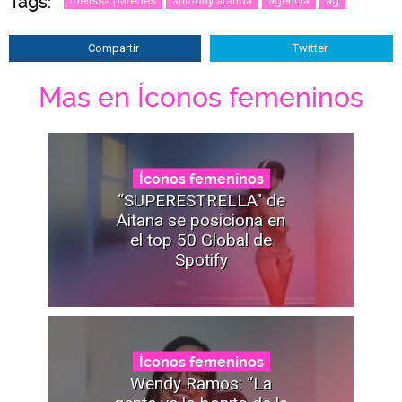
Tags:
melissa paredes
anthony aranda
agencia
ag
Compartir
Twitter
Mas en Íconos femeninos
Íconos femeninos
“SUPERESTRELLA" de
Aitana se posiciona en
el top 50 Global de
Spotify
Íconos femeninos
Wendy Ramos: “La