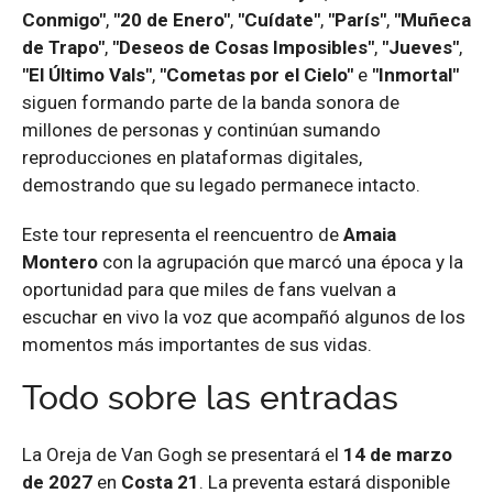
Conmigo"
,
"20 de Enero"
,
"Cuídate"
,
"París"
,
"Muñeca
de Trapo"
,
"Deseos de Cosas Imposibles"
,
"Jueves"
,
"El Último Vals"
,
"Cometas por el Cielo"
e
"Inmortal"
siguen formando parte de la banda sonora de
millones de personas y continúan sumando
reproducciones en plataformas digitales,
demostrando que su legado permanece intacto.
Este tour representa el reencuentro de
Amaia
Montero
con la agrupación que marcó una época y la
oportunidad para que miles de fans vuelvan a
escuchar en vivo la voz que acompañó algunos de los
momentos más importantes de sus vidas.
Todo sobre las entradas
La Oreja de Van Gogh se presentará el
14 de marzo
de 2027
en
Costa 21
. La preventa estará disponible