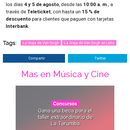
los días
4 y 5 de agosto
, desde las
10:00 a. m.
, a
través de
Teleticket
, con hasta un
15 % de
descuento
para clientes que paguen con tarjetas
Interbank
.
Tags:
La Oreja de Van Gogh
La Oreja de Van Gogh en Lima
Compartir
Twitter
Mas en Música y Cine
Concursos
Gana una beca para el
taller extraordinario de
La Tarumba