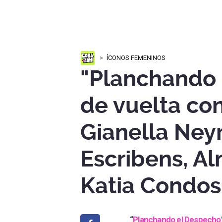
ÍCONOS FEMENINOS
"Planchando 
de vuelta co
Gianella Ney
Escribens, A
Katia Condos
“
Planchando el Despecho