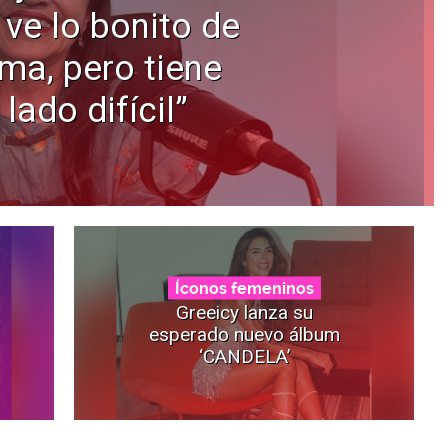
 ve lo bonito de
ama, pero tiene
 lado difícil”
Íconos femeninos
Greeicy lanza su
esperado nuevo álbum
‘CANDELA’