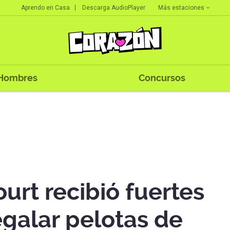
Más estaciones
Aprendo en Casa
Descarga AudioPlayer
Hombres
Concursos
urt recibió fuertes
regalar pelotas de