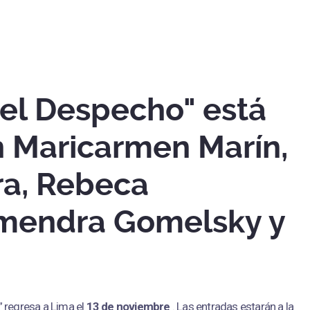
el Despecho" está
n Maricarmen Marín,
ra, Rebeca
lmendra Gomelsky y
” regresa a Lima el
13 de noviembre
. Las entradas estarán a la