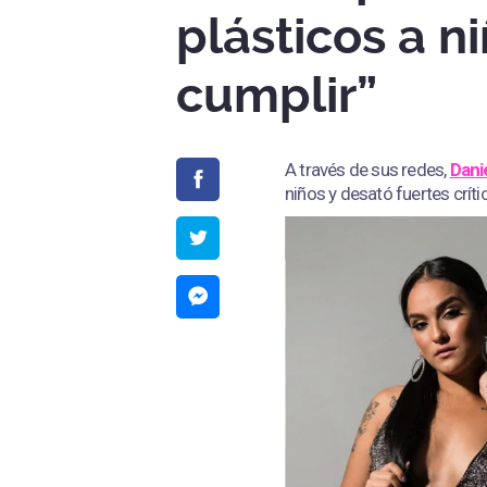
plásticos a ni
cumplir”
A través de sus redes,
Dani
niños y desató fuertes crític