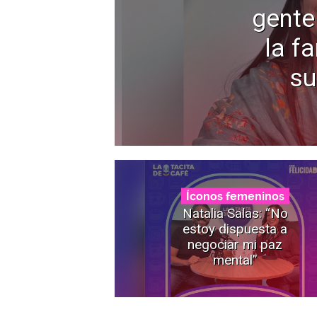
gente
la f
su
Íconos femeninos
Natalia Salas: “No
estoy dispuesta a
negociar mi paz
mental”