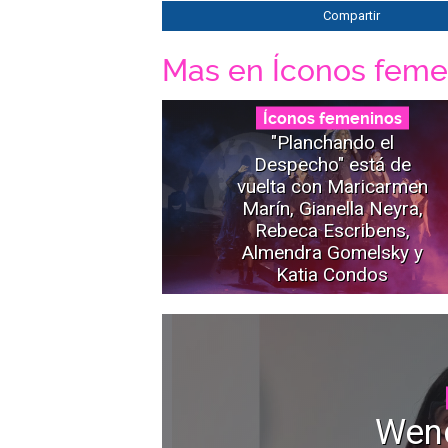
Compartir
Mas en Íconos feme
Íconos femeninos
"Planchando el
Despecho" está de
vuelta con Maricarmen
Marín, Gianella Neyra,
Rebeca Escribens,
Almendra Gomelsky y
Katia Condos
Wen