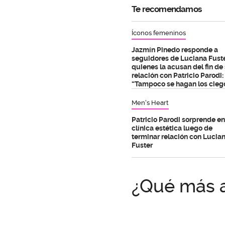
Te recomendamos
Íconos femeninos
Jazmín Pinedo responde a
seguidores de Luciana Fust
quienes la acusan del fin de
relación con Patricio Parodi:
“Tampoco se hagan los cieg
Men's Heart
Patricio Parodi sorprende en
clínica estética luego de
terminar relación con Lucia
Fuster
¿Qué más 