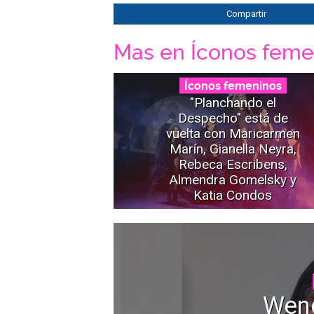
Compartir
Mas en Íconos feme
Íconos femeninos
"Planchando el
Despecho" está de
vuelta con Maricarmen
Marín, Gianella Neyra,
Rebeca Escribens,
Almendra Gomelsky y
Katia Condos
Wen