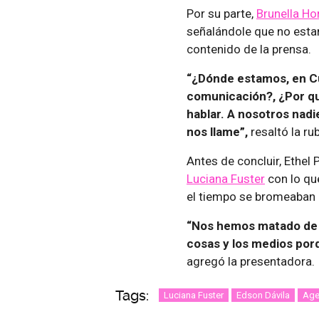
Por su parte,
Brunella Ho
señalándole que no estam
contenido de la prensa.
“¿Dónde estamos, en Cu
comunicación?, ¿Por qu
hablar. A nosotros nadie
nos llame”,
resaltó la ru
Antes de concluir, Ethel
Luciana Fuster
con lo qu
el tiempo se bromeaban 
“Nos hemos matado de la
cosas y los medios por
agregó la presentadora.
Tags:
Luciana Fuster
Edson Dávila
Age