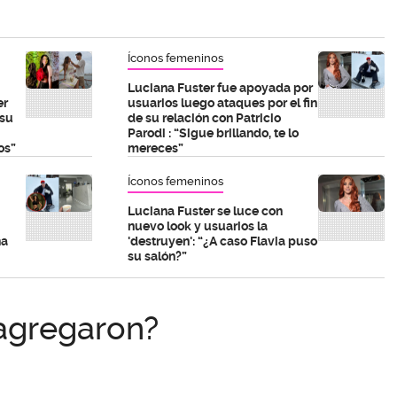
Íconos femeninos
Luciana Fuster fue apoyada por
er
usuarios luego ataques por el fin
 su
de su relación con Patricio
Parodi : “Sigue brillando, te lo
os”
mereces”
Íconos femeninos
Luciana Fuster se luce con
nuevo look y usuarios la
na
'destruyen': “¿A caso Flavia puso
su salón?”
agregaron?