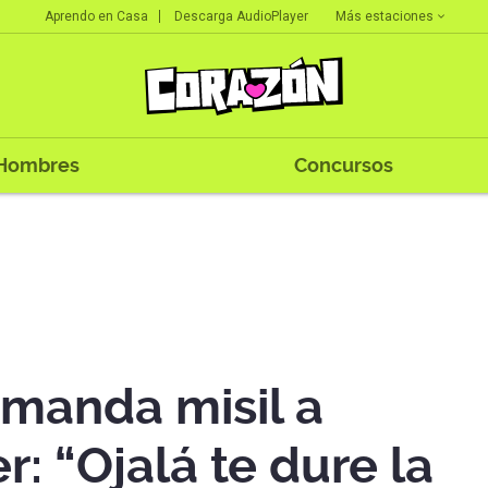
Más estaciones
Aprendo en Casa
Descarga AudioPlayer
Hombres
Concursos
 manda misil a
r: “Ojalá te dure la