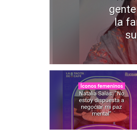
gente
la f
su
Íconos femeninos
Natalia Salas: “No
estoy dispuesta a
negociar mi paz
mental”