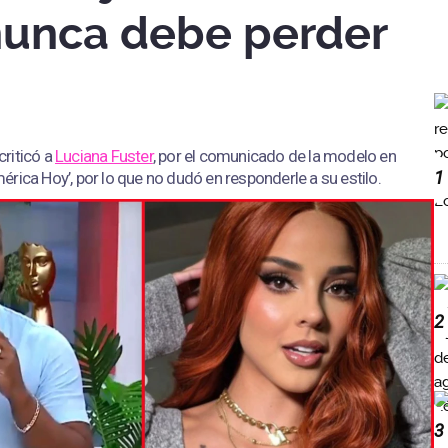
nunca debe perder
criticó a
Luciana Fuster
, por el comunicado de la modelo en
1
rica Hoy’, por lo que no dudó en responderle a su estilo.
2
3