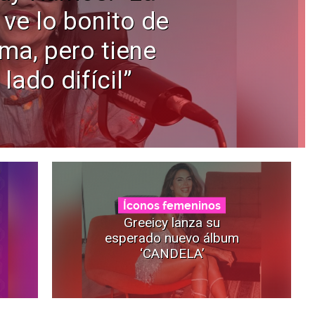
 ve lo bonito de
ama, pero tiene
 lado difícil”
Íconos femeninos
Greeicy lanza su
esperado nuevo álbum
‘CANDELA’