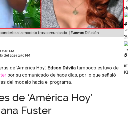
4
ponderle a la modelo tras comunicado. |
Fuente:
Difusión
4 2:48 PM
5
lio del 2024 2:50 PM
eras de ‘América Hoy’,
Edson Dávila
tampoco estuvo de
ster
por su comunicado de hace días, por lo que señaló
ticas del modelo hacia el programa.
s de ‘América Hoy’
iana Fuster