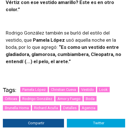
Vértiz con ese vestido amarillo? Este es en otro
color.”
Rodrigo González también se burló del estilo del
vestido, que
Pamela López
usó aquella noche en la
boda, por lo que agregó:
“Es como un vestido entre
gladiadora, glamorosa, cumbiambera, Cleopatra, no
entendí (...) el pelo, el arete.”
Tags:
Pamela López
Christian Cueva
Vestido
Look
Críticas
Rodrigo González
Amor y Fuego
Boda
Brunella Horna
Richard Acuña
Detalles
Agencia
Compartir
Twitter