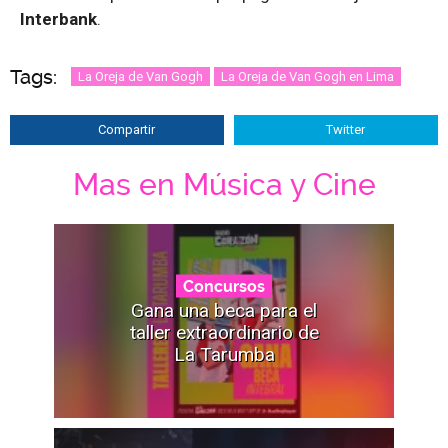
Interbank
.
Tags:
La Oreja de Van Gogh
La Oreja de Van Gogh en Lima
Compartir
Twitter
Mas en Música y Cine
Concursos
Gana una beca para el
taller extraordinario de
La Tarumba