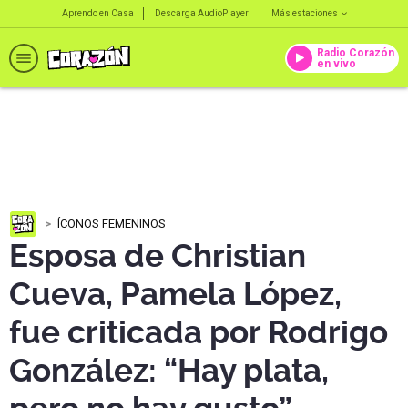
Aprendo en Casa
Descarga AudioPlayer
Más estaciones
Radio Corazón
en vivo
ÍCONOS FEMENINOS
Esposa de Christian
Cueva, Pamela López,
fue criticada por Rodrigo
González: “Hay plata,