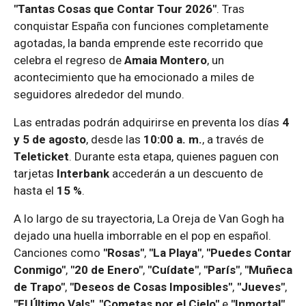
"Tantas Cosas que Contar Tour 2026"
. Tras
conquistar España con funciones completamente
agotadas, la banda emprende este recorrido que
celebra el regreso de
Amaia Montero
, un
acontecimiento que ha emocionado a miles de
seguidores alrededor del mundo.
Las entradas podrán adquirirse en preventa los días
4
y 5 de agosto
, desde las
10:00 a. m.
, a través de
Teleticket
. Durante esta etapa, quienes paguen con
tarjetas
Interbank
accederán a un descuento de
hasta el
15 %
.
A lo largo de su trayectoria, La Oreja de Van Gogh ha
dejado una huella imborrable en el pop en español.
Canciones como
"Rosas"
,
"La Playa"
,
"Puedes Contar
Conmigo"
,
"20 de Enero"
,
"Cuídate"
,
"París"
,
"Muñeca
de Trapo"
,
"Deseos de Cosas Imposibles"
,
"Jueves"
,
"El Último Vals"
,
"Cometas por el Cielo"
e
"Inmortal"