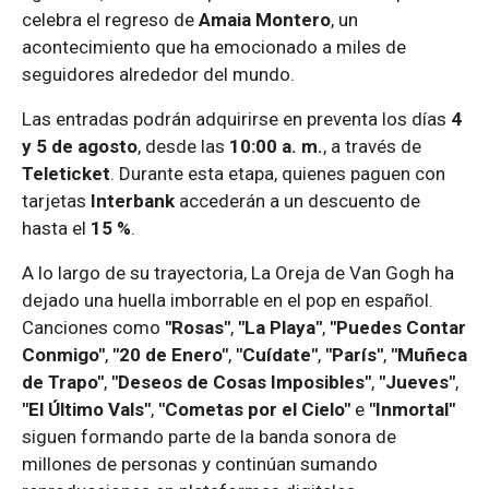
celebra el regreso de
Amaia Montero
, un
acontecimiento que ha emocionado a miles de
seguidores alrededor del mundo.
Las entradas podrán adquirirse en preventa los días
4
y 5 de agosto
, desde las
10:00 a. m.
, a través de
Teleticket
. Durante esta etapa, quienes paguen con
tarjetas
Interbank
accederán a un descuento de
hasta el
15 %
.
A lo largo de su trayectoria, La Oreja de Van Gogh ha
dejado una huella imborrable en el pop en español.
Canciones como
"Rosas"
,
"La Playa"
,
"Puedes Contar
Conmigo"
,
"20 de Enero"
,
"Cuídate"
,
"París"
,
"Muñeca
de Trapo"
,
"Deseos de Cosas Imposibles"
,
"Jueves"
,
"El Último Vals"
,
"Cometas por el Cielo"
e
"Inmortal"
siguen formando parte de la banda sonora de
millones de personas y continúan sumando