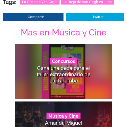
Tags:
La Oreja de Van Gogh
La Oreja de Van Gogh en Lima
Compartir
Twitter
Mas en Música y Cine
Concursos
Gana una beca para el
taller extraordinario de
La Tarumba
Música y Cine
Amanda Miguel