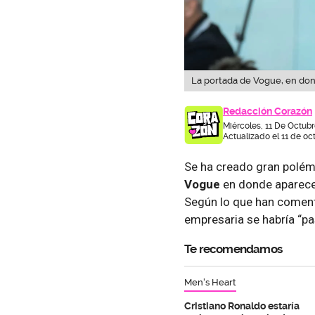
La portada de Vogue, en do
Redacción Corazón
Miércoles, 11 De Octubr
Actualizado el 11 de oc
Se ha creado gran polémic
Vogue
en donde aparec
Según lo que han comenta
empresaria se habría “pas
Te recomendamos
Men's Heart
Cristiano Ronaldo estaría