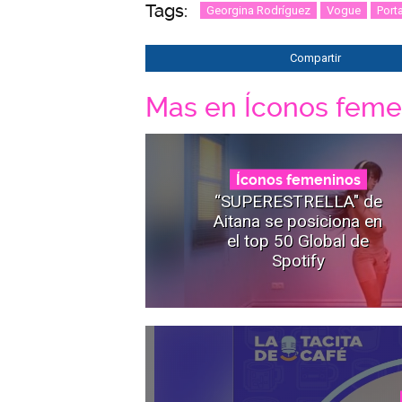
Tags:
Georgina Rodríguez
Vogue
Port
Compartir
Mas en Íconos feme
Íconos femeninos
“SUPERESTRELLA" de
Aitana se posiciona en
el top 50 Global de
Spotify