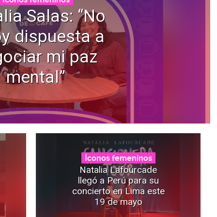
lia Salas: “No
y dispuesta a
ociar mi paz
mental”
Íconos femeninos
Natalia Lafourcade
llegó a Perú para su
concierto en Lima este
19 de mayo