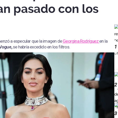
an pasado con los
menzó a especular que la imagen de
Georgina Rodríguez
en la
1
Vogue,
se habría excedido en los filtros.
2
3