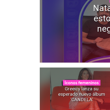
Nata
esto
neg
Íconos femeninos
Greeicy lanza su
esperado nuevo álbum
‘CANDELA’