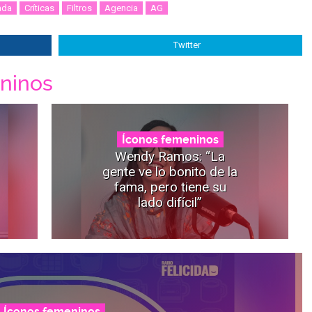
ada
Críticas
Filtros
Agencia
AG
Twitter
ninos
Íconos femeninos
Wendy Ramos: “La
gente ve lo bonito de la
fama, pero tiene su
lado difícil”
Íconos femeninos