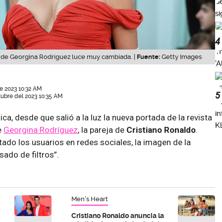
4
nde Georgina Rodríguez luce muy cambiada. |
Fuente:
Getty Images
e 2023 10:32 AM
5
tubre del 2023 10:35 AM
a, desde que salió a la luz la nueva portada de la revista
e
Georgina Rodríguez
, la pareja de
Cristiano Ronaldo
.
do los usuarios en redes sociales, la imagen de la
ado de filtros”.
Men's Heart
Cristiano Ronaldo anuncia la