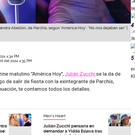
4
andra Abellón, de Parchís, según ‘América Hoy’: “No nos dejaban ser” |
2024 4:34 PM
5
ril del 2024 4:35 PM
ine matutino "América Hoy",
Julián Zucchi
se la da de
go de salir de fiesta con la exintegrante de Parchís,
uación, te contamos todos los detalles.
Men's Heart
ntra
Julián Zucchi pensaría en
se:
demandar a Yiddá Eslava tras