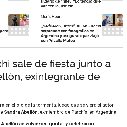
tildarlo de ‘infiel’: “Lo tendrá que
ver con la justicia”
Men's Heart
¿Se fueron juntos? Julián Zucchi
 pero
sorprende con fotografías en
Argentina y aseguran que viajó
con Priscila Mateo
hi sale de fiesta junto a
llón, exintegrante de
a en el ojo de la tormenta, luego que se viera al actor
de
Sandra Abellón
, exmiembro de Parchís, en Argentina.
 Abellón se volvieron a juntar y celebraron