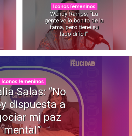
Íconos femeninos
Wendy Ramos: “La
gente ve lo bonito de la
fama, pero tiene su
lado difícil”
Íconos femeninos
lia Salas: “No
y dispuesta a
ociar mi paz
mental”