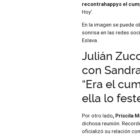
recontrahappys el cump
Hoy’.
En la imagen se puede o
sonrisa en las redes soc
Eslava.
Julián Zuc
con Sandra
“Era el cu
ella lo fes
Por otro lado
, Priscila 
dichosa reunión. Recorde
oficializó su relación co