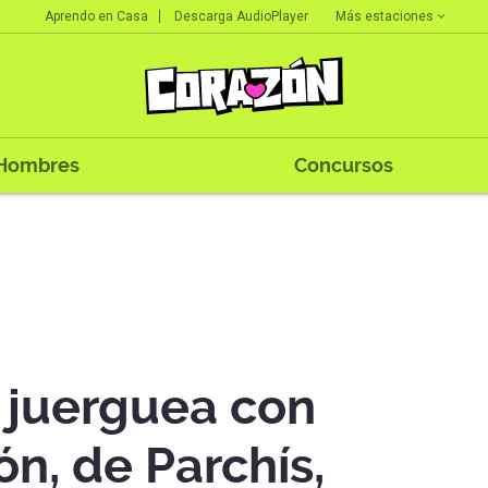
Más estaciones
Aprendo en Casa
Descarga AudioPlayer
Hombres
Concursos
i juerguea con
n, de Parchís,