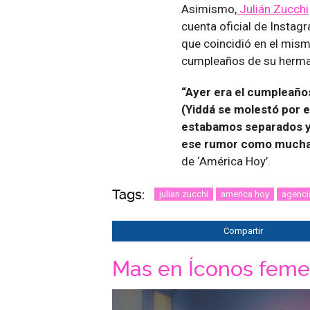
Asimismo,
Julián Zucchi
cuenta oficial de Instagr
que coincidió en el mism
cumpleaños de su herm
“Ayer era el cumpleaños
(Yiddá se molestó por e
estabamos separados y e
ese rumor como muchas
de ‘América Hoy’.
Tags:
julian zucchi
america hoy
agenci
Compartir
Mas en Íconos feme