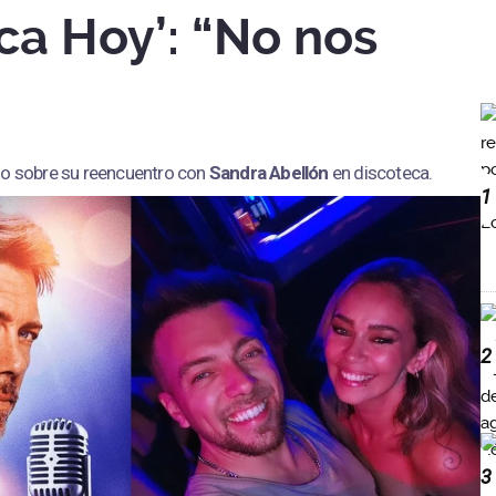
ca Hoy’: “No nos
o sobre su reencuentro con
Sandra Abellón
en discoteca.
1
2
3