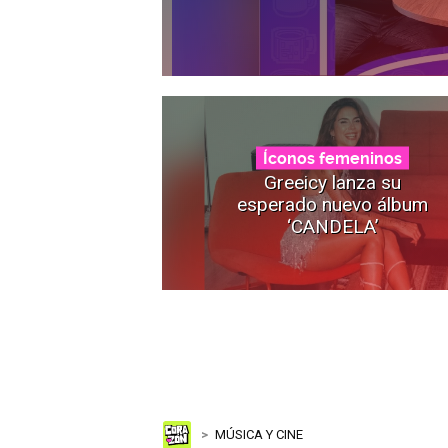
Íconos femeninos
Greeicy lanza su
esperado nuevo álbum
‘CANDELA’
MÚSICA Y CINE