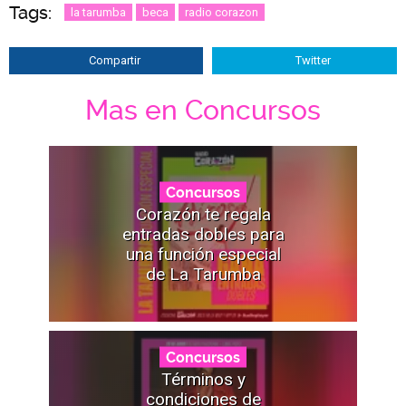
Tags:
la tarumba
beca
radio corazon
Compartir
Twitter
Mas en Concursos
Concursos
Corazón te regala
entradas dobles para
una función especial
de La Tarumba
Concursos
Términos y
condiciones de