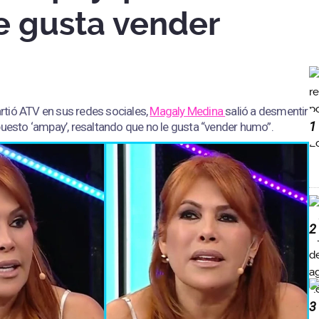
e gusta vender
tió ATV en sus redes sociales,
Magaly Medina
salió a desmentir
1
puesto ‘ampay’, resaltando que no le gusta “vender humo”.
2
3