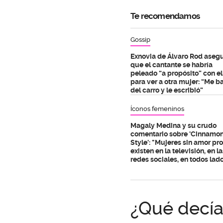
Te recomendamos
Gossip
Exnovia de Álvaro Rod aseg
que el cantante se habría
peleado “a propósito” con el
para ver a otra mujer: “Me b
del carro y le escribió”
Íconos femeninos
Magaly Medina y su crudo
comentario sobre 'Cinnamo
Style': "Mujeres sin amor pr
existen en la televisión, en la
redes sociales, en todos lad
¿Qué decía