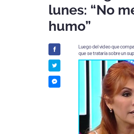
lunes: “No m
humo”
Luego del video que compar
que se trataría sobre un su