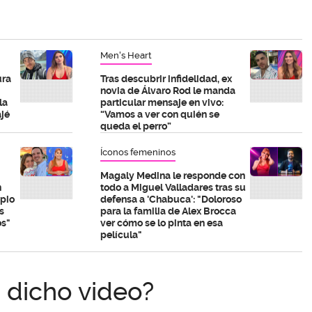
Men's Heart
ura
Tras descubrir infidelidad, ex
novia de Álvaro Rod le manda
la
particular mensaje en vivo:
ajé
“Vamos a ver con quién se
queda el perro”
Íconos femeninos
Magaly Medina le responde con
n
todo a Miguel Valladares tras su
opio
defensa a 'Chabuca': "Doloroso
s
para la familia de Alex Brocca
os"
ver cómo se lo pinta en esa
película"
 dicho video?