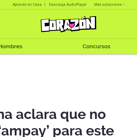
Más estaciones
Aprendo en Casa
Descarga AudioPlayer
Hombres
Concursos
a aclara que no
‘ampay’ para este