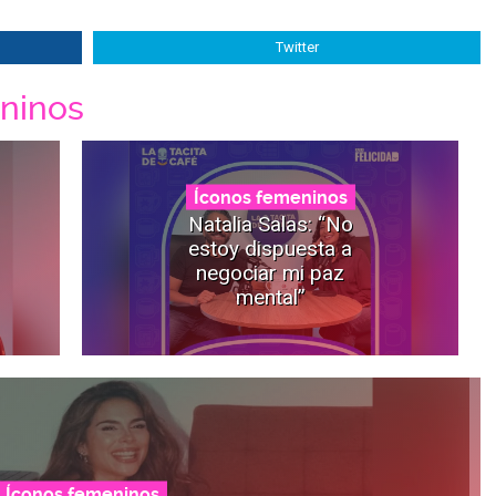
Twitter
ninos
Íconos femeninos
Natalia Salas: “No
estoy dispuesta a
negociar mi paz
mental”
Íconos femeninos