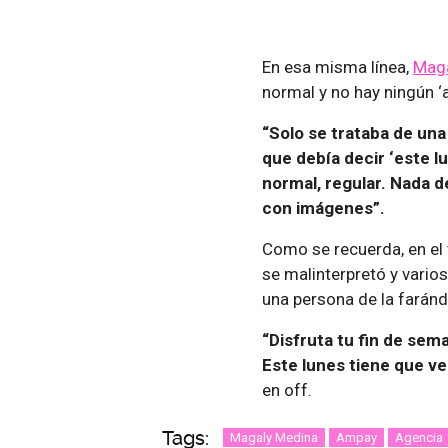
En esa misma línea,
Maga
normal y no hay ningún ‘
“Solo se trataba de una
que debía decir ‘este l
normal, regular. Nada 
con imágenes”.
Como se recuerda, en el
se malinterpretó y vario
una persona de la farán
“Disfruta tu fin de sem
Este lunes tiene que ver
en off.
Tags:
Magaly Medina
Ampay
Agencia