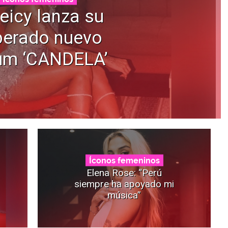
eicy lanza su
perado nuevo
um ‘CANDELA’
Íconos femeninos
Elena Rose: “Perú
siempre ha apoyado mi
música”