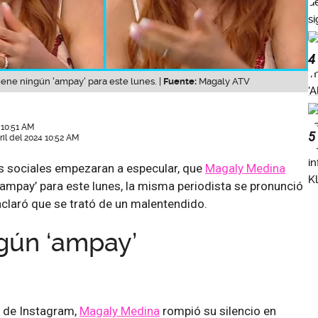
4
iene ningún 'ampay' para este lunes. |
Fuente:
Magaly ATV
 10:51 AM
5
ril del 2024 10:52 AM
s sociales empezaran a especular, que
Magaly Medina
ampay’ para este lunes, la misma periodista se pronunció
aclaró que se trató de un malentendido.
gún ‘ampay’
s de Instagram,
Magaly Medina
rompió su silencio en