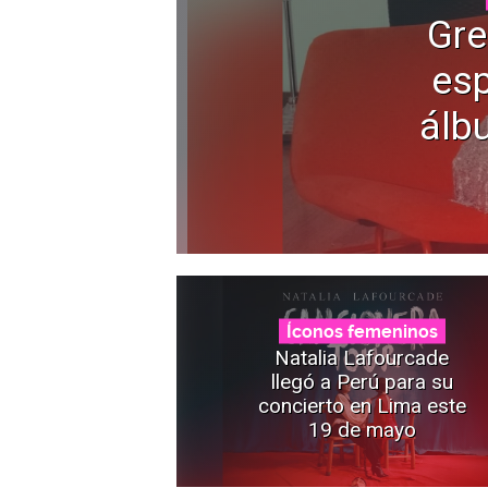
Gre
es
álb
Íconos femeninos
Natalia Lafourcade
llegó a Perú para su
concierto en Lima este
19 de mayo