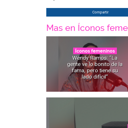
Compartir
Mas en Íconos feme
Íconos femeninos
Wendy Ramos: “La
gente ve lo bonito de la
fama, pero tiene su
lado difícil”