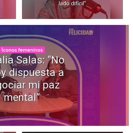
lado difícil”
Íconos femeninos
lia Salas: “No
y dispuesta a
ociar mi paz
mental”