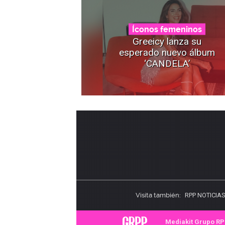
Íconos femeninos
Greeicy lanza su
esperado nuevo álbum
‘CANDELA’
Visita también:
RPP NOTICIA
Mediakit Grupo R