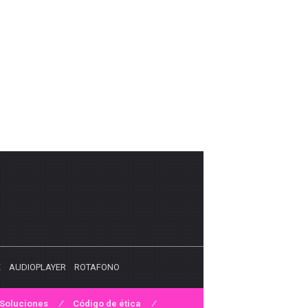
X
AUDIOPLAYER
ROTAFONO
Soluciones
Código de ética