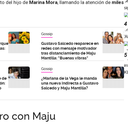
to del hijo de
Marina Mora
, llamando la atención de
miles
4
Gossip
orque
Gustavo Salcedo reaparece en
as:
redes con mensaje motivador
tras distanciamiento de Maju
5
Mantilla: "Buenas vibras"
Gossip
e de
¿Mariana de la Vega le manda
ón:
una nueva indirecta a Gustavo
o
Salcedo y Maju Mantilla?
ro con Maju