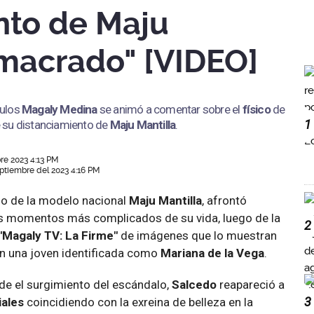
nto de Maju
emacrado" [VIDEO]
culos
Magaly Medina
se animó a comentar sobre el
físico
de
1
e su distanciamiento de
Maju Mantilla
.
re 2023 4:13 PM
ptiembre del 2023 4:16 PM
so de la modelo nacional
Maju Mantilla
, afrontó
s momentos más complicados de su vida, luego de la
2
"Magaly TV: La Firme"
de imágenes que lo muestran
on una joven identificada como
Mariana de la Vega
.
e el surgimiento del escándalo,
Salcedo
reapareció a
3
iales
coincidiendo con la exreina de belleza en la