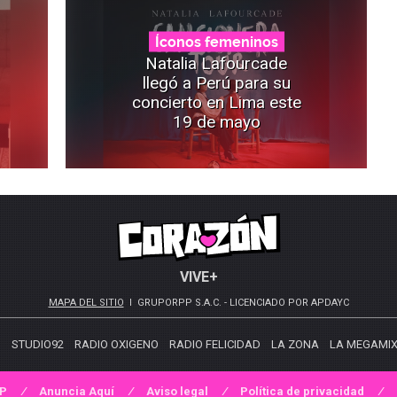
Íconos femeninos
Natalia Lafourcade
llegó a Perú para su
concierto en Lima este
19 de mayo
VIVE+
MAPA DEL SITIO
GRUPORPP S.A.C. - LICENCIADO POR APDAYC
S
STUDIO92
RADIO OXIGENO
RADIO FELICIDAD
LA ZONA
LA MEGAMI
PP
Anuncia Aquí
Aviso legal
Política de privacidad