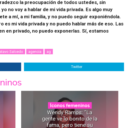
gradezco la preocupación de todos ustedes, sin
 yo no voy a hablar de mi vida privada. Es algo muy
e a mí, a mi familia, y no puedo seguir exponiéndola.
ro es mi vida privada y no puedo hablar más de eso. Las
n en privado, no puedo exponerlas. Sí, estamos
stavo Salcedo
agencia
ag
Twitter
ninos
Íconos femeninos
Wendy Ramos: “La
gente ve lo bonito de la
fama, pero tiene su