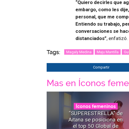
“Quiero decirles que a
embargo, como les dije,
personal, que me compet
Entiendo su trabajo, pe
conversaciones se hace
distanciados”
, enfatizó.
Tags:
Magaly Medina
Maju Mantilla
Gu
Compartir
Mas en Íconos feme
Íconos femeninos
“SUPERESTRELLA" de
Aitana se posiciona en
el top 50 Global de