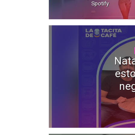
Spotify
Nata
esto
neg