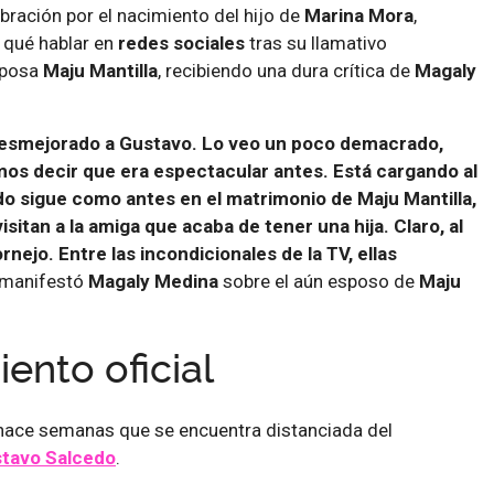
ebración por el nacimiento del hijo de
Marina Mora
,
 qué hablar en
redes sociales
tras su llamativo
sposa
Maju Mantilla
, recibiendo una dura crítica de
Magaly
desmejorado a Gustavo. Lo veo un poco demacrado,
s decir que era espectacular antes. Está cargando al
do sigue como antes en el matrimonio de Maju Mantilla,
sitan a la amiga que acaba de tener una hija. Claro, al
ornejo. Entre las incondicionales de la TV, ellas
manifestó
Magaly
Medina
sobre el aún esposo de
Maju
ento oficial
 hace semanas que se encuentra distanciada del
tavo Salcedo
.