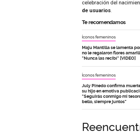
celebración del nacimien
de usuarios
.
Te recomendamos
Íconos femeninos
Maju Mantilla se lamenta p
no le regalaron flores amarill
"Nunca las recibí" [VIDEO]
Íconos femeninos
July Pinedo confirma muert
su hijo en emotiva publicaci
"Seguirás conmigo mi tesor
bello, siempre juntos"
Reencuent