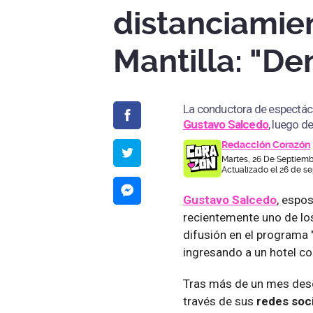
distanciamie
Mantilla: "D
La conductora de espectá
Gustavo
Salcedo
, luego d
Redacción Corazón
Martes, 26 De Septiemb
Actualizado el 26 de se
Gustavo Salcedo
, espo
recientemente uno de lo
difusión en el programa
ingresando a un hotel c
Tras más de un mes desd
través de sus
redes soc