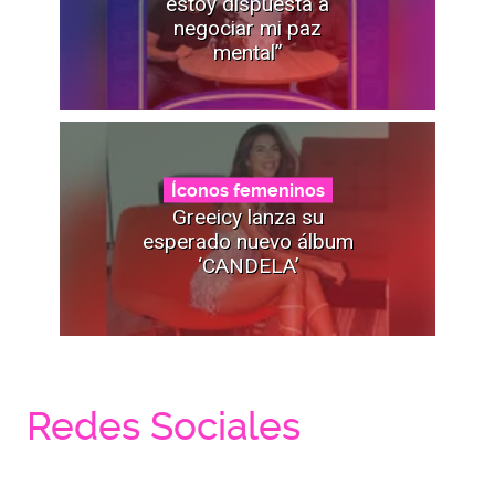
estoy dispuesta a
negociar mi paz
mental”
Íconos femeninos
Greeicy lanza su
esperado nuevo álbum
‘CANDELA’
Redes Sociales