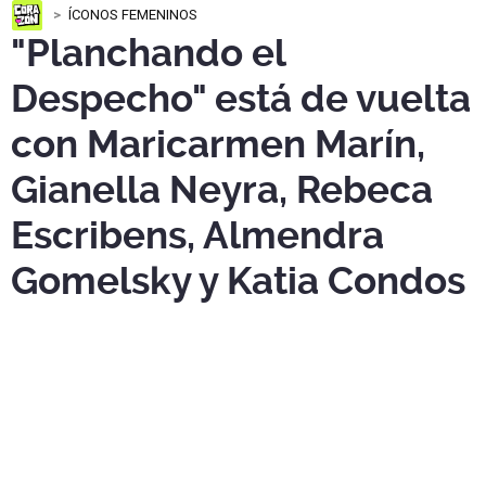
ÍCONOS FEMENINOS
"Planchando el
Despecho" está de vuelta
con Maricarmen Marín,
Gianella Neyra, Rebeca
Escribens, Almendra
Gomelsky y Katia Condos
“
Planchando el Despecho
” regresa a Lima el
13 de
noviembre
. Las entradas estarán a la venta desde este 4
de agosto a través de
Ticketmaster.