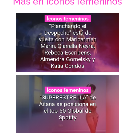
Mas en Íconos femeninos
Íconos femeninos
"Planchando el
Despecho" está de
vuelta con Maricarmen
Marín, Gianella Neyra,
Rebeca Escribens,
Almendra Gomelsky y
Katia Condos
Íconos femeninos
“SUPERESTRELLA" de
Aitana se posiciona en
el top 50 Global de
Spotify