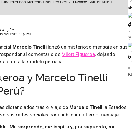
u luna miel con Marcelo Tinelli en Perú? |
Fuente:
Twitter Milett
4
4 4:15 PM
lio del 2024 4:19 PM
ancia!
Marcelo Tinelli
lanzó un misterioso mensaje en sus
 responder al comentario de
Milett Figueroa
, dejando
5
rú junto a la modelo peruana.
ueroa y Marcelo Tinelli
Perú?
as distanciados tras el viaje de
Marcelo Tinelli
a Estados
só sus redes sociales para publicar un tierno mensaje.
ble. Me sorprende, me inspira y, por supuesto, me