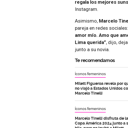
regala los mejores sun
Instagram.
Asimismo,
Marcelo Tinel
pareja en redes sociales
amor mío. Amo que ame
Lima querida”
, dijo, de
junto a su novia.
Te recomendamos
Íconos femeninos
Milett Figueroa revela por q
no viajó a Estados Unidos c
Marcelo Tinelli
Íconos femeninos
Marcelo Tinelli disfruta de l
Copa América 2024 junto a 
hija, pero no invitó a Milett