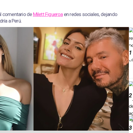
l comentario de
Milett Figueroa
en redes sociales, dejando
dría a Perú.
1
2
3