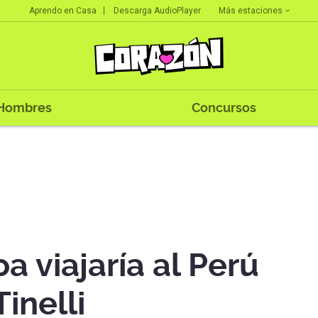
Más estaciones
Aprendo en Casa
Descarga AudioPlayer
Hombres
Concursos
a viajaría al Perú
inelli