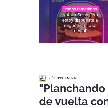
Íconos femeninos
Natalia Salas: “No
estoy dispuesta a
negociar mi paz
mental”
ÍCONOS FEMENINOS
"Planchando 
de vuelta co