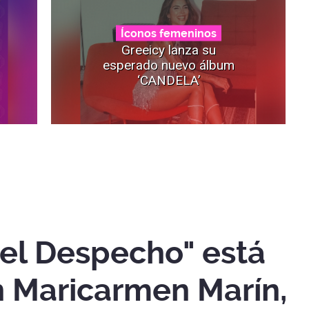
Íconos femeninos
Greeicy lanza su
esperado nuevo álbum
‘CANDELA’
el Despecho" está
n Maricarmen Marín,