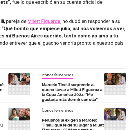
sets”,
fue lo que escribió en su cuenta oficial de
li
, pareja de
Milett Figueroa
, no dudó en responder a su
:
“Qué bonito que empiece julio, así nos volvemos a ver,
s mi Buenos Aires querido, tanto como yo amo a tu
jando entrever que el guacho vendría pronto a nuestro país
Íconos femeninos
ué
Marcelo Tinelli sorprende al
on
querer llevar a Milett Figueroa a
la Copa América 2024: “Me
gustaría más dormir con ella”
Íconos femeninos
a
Peruanos le exigen a Marcelo
su
Tinelli que le dé su lugar a Milett
Figueroa: “¿Y dónde está tu