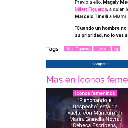
Previo a ello,
Magaly Me
Milett Figueroa
, a quien 
Marcelo Tinelli
a Miami
"Cuando un hombre no te
su prioridad, no lo vas
Tags:
Milett Figueroa
agencia
ag
Compartir
Mas en Íconos feme
Íconos femeninos
"Planchando el
Despecho" está de
vuelta con Maricarmen
Marín, Gianella Neyra,
Rebeca Escribens,