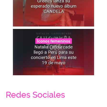
Greeicy lanza su
esperado nuevo álbum
‘CANDELA’
Íconos femeninos
Natalia Lafourcade
llegó a Perú para su
concierto en Lima este
19 de mayo
Redes Sociales