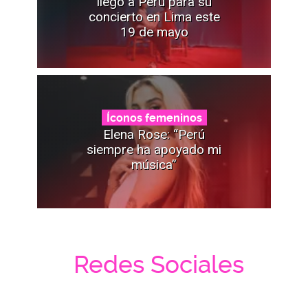
llegó a Perú para su
concierto en Lima este
19 de mayo
Íconos femeninos
Elena Rose: “Perú
siempre ha apoyado mi
música”
Redes Sociales