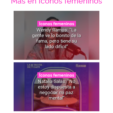
Mas en Íconos femeninos
Íconos femeninos
Wendy Ramos: “La
gente ve lo bonito de la
fama, pero tiene su
lado difícil”
Íconos femeninos
Natalia Salas: “No
estoy dispuesta a
negociar mi paz
mental”