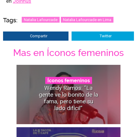
en
Joinnus
Tags:
Natalia Lafourcade
Natalia Lafourcade en Lima
Compartir
Twitter
Mas en Íconos femeninos
Íconos femeninos
Wendy Ramos: “La
gente ve lo bonito de la
fama, pero tiene su
lado difícil”