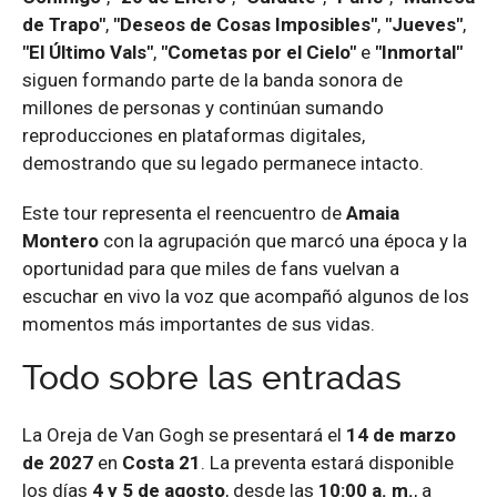
de Trapo"
,
"Deseos de Cosas Imposibles"
,
"Jueves"
,
"El Último Vals"
,
"Cometas por el Cielo"
e
"Inmortal"
siguen formando parte de la banda sonora de
millones de personas y continúan sumando
reproducciones en plataformas digitales,
demostrando que su legado permanece intacto.
Este tour representa el reencuentro de
Amaia
Montero
con la agrupación que marcó una época y la
oportunidad para que miles de fans vuelvan a
escuchar en vivo la voz que acompañó algunos de los
momentos más importantes de sus vidas.
Todo sobre las entradas
La Oreja de Van Gogh se presentará el
14 de marzo
de 2027
en
Costa 21
. La preventa estará disponible
los días
4 y 5 de agosto
, desde las
10:00 a. m.
, a