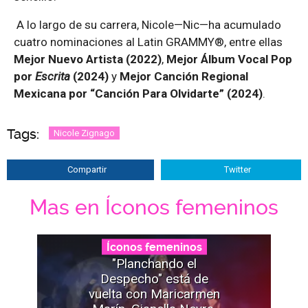
A lo largo de su carrera, Nicole—Nic—ha acumulado
cuatro nominaciones al Latin GRAMMY®, entre ellas
Mejor Nuevo Artista (2022)
,
Mejor Álbum Vocal Pop
por
Escrita
(2024)
y
Mejor Canción Regional
Mexicana por “Canción Para Olvidarte” (2024)
.
Tags:
Nicole Zignago
Compartir
Twitter
Mas en Íconos femeninos
Íconos femeninos
"Planchando el
Despecho" está de
vuelta con Maricarmen