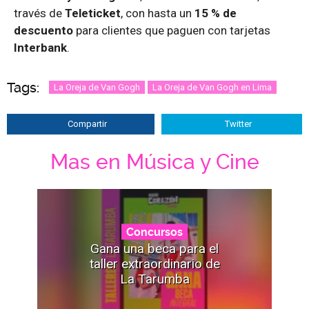
través de
Teleticket
, con hasta un
15 % de
descuento
para clientes que paguen con tarjetas
Interbank
.
Tags:
La Oreja de Van Gogh
La Oreja de Van Gogh en Lima
Compartir
Twitter
Mas en Música y Cine
Concursos
Gana una beca para el
taller extraordinario de
La Tarumba