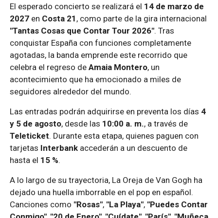
El esperado concierto se realizará el
14 de marzo de
2027
en
Costa 21
, como parte de la gira internacional
"Tantas Cosas que Contar Tour 2026"
. Tras
conquistar España con funciones completamente
agotadas, la banda emprende este recorrido que
celebra el regreso de
Amaia Montero
, un
acontecimiento que ha emocionado a miles de
seguidores alrededor del mundo.
Las entradas podrán adquirirse en preventa los días
4
y 5 de agosto
, desde las
10:00 a. m.
, a través de
Teleticket
. Durante esta etapa, quienes paguen con
tarjetas
Interbank
accederán a un descuento de
hasta el
15 %
.
A lo largo de su trayectoria, La Oreja de Van Gogh ha
dejado una huella imborrable en el pop en español.
Canciones como
"Rosas"
,
"La Playa"
,
"Puedes Contar
Conmigo"
,
"20 de Enero"
,
"Cuídate"
,
"París"
,
"Muñeca