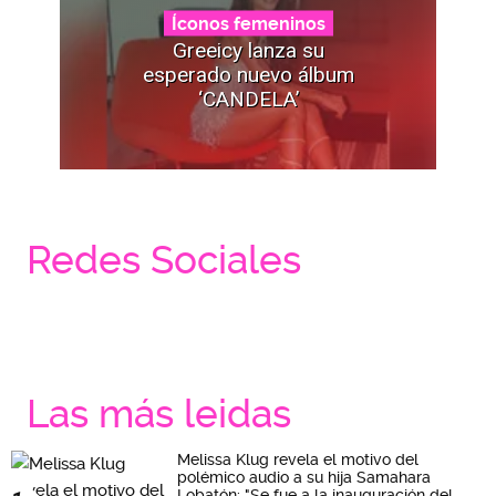
Íconos femeninos
Greeicy lanza su
esperado nuevo álbum
‘CANDELA’
Redes Sociales
Las más leidas
Melissa Klug revela el motivo del
polémico audio a su hija Samahara
Lobatón: "Se fue a la inauguración del