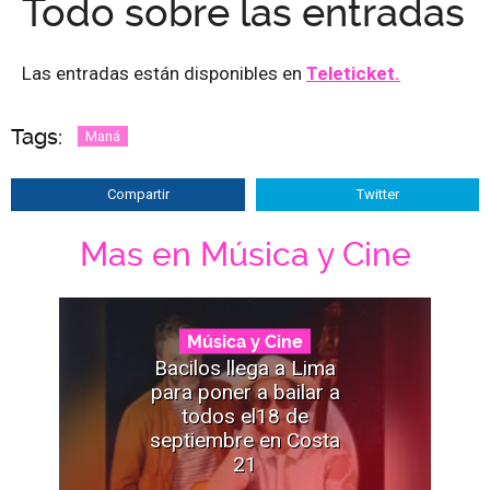
Todo sobre las entradas
Las entradas están disponibles en
Teleticket.
Tags:
Maná
Compartir
Twitter
Mas en Música y Cine
Música y Cine
Bacilos llega a Lima
para poner a bailar a
todos el18 de
septiembre en Costa
21