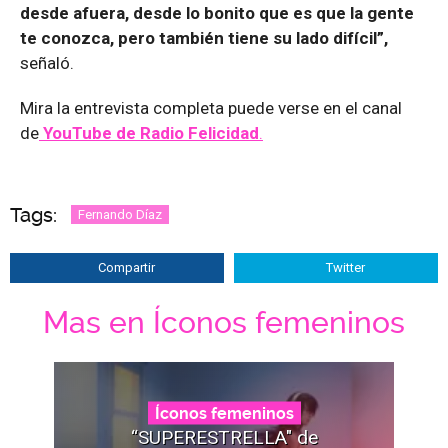
desde afuera, desde lo bonito que es que la gente
te conozca, pero también tiene su lado difícil”,
señaló.
Mira la entrevista completa puede verse en el canal
de
YouTube de Radio Felicidad
.
Tags:
Fernando Díaz
Compartir
Twitter
Mas en Íconos femeninos
Íconos femeninos
“SUPERESTRELLA" de