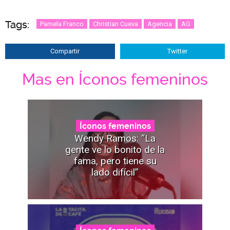
Tags:
Pamela Franco
Christian Cueva
Agencia
AG
Compartir
Twitter
Mas en Íconos femeninos
Íconos femeninos
Wendy Ramos: “La
gente ve lo bonito de la
fama, pero tiene su
lado difícil”