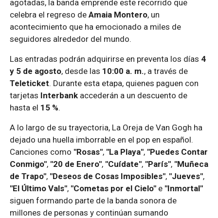
agotadas, la banda emprende este recorrido que
celebra el regreso de
Amaia Montero
, un
acontecimiento que ha emocionado a miles de
seguidores alrededor del mundo.
Las entradas podrán adquirirse en preventa los días
4
y 5 de agosto
, desde las
10:00 a. m.
, a través de
Teleticket
. Durante esta etapa, quienes paguen con
tarjetas
Interbank
accederán a un descuento de
hasta el
15 %
.
A lo largo de su trayectoria, La Oreja de Van Gogh ha
dejado una huella imborrable en el pop en español.
Canciones como
"Rosas"
,
"La Playa"
,
"Puedes Contar
Conmigo"
,
"20 de Enero"
,
"Cuídate"
,
"París"
,
"Muñeca
de Trapo"
,
"Deseos de Cosas Imposibles"
,
"Jueves"
,
"El Último Vals"
,
"Cometas por el Cielo"
e
"Inmortal"
siguen formando parte de la banda sonora de
millones de personas y continúan sumando