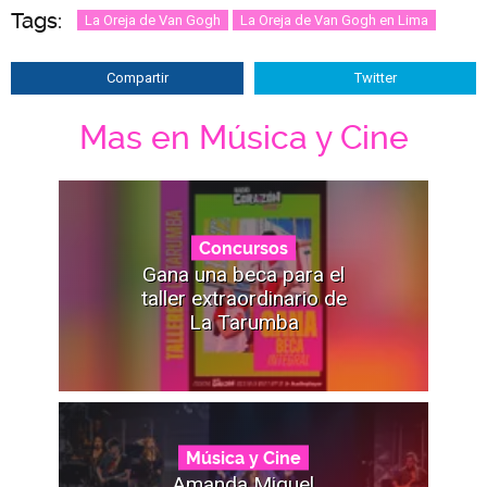
Tags:
La Oreja de Van Gogh
La Oreja de Van Gogh en Lima
Compartir
Twitter
Mas en Música y Cine
Concursos
Gana una beca para el
taller extraordinario de
La Tarumba
Música y Cine
Amanda Miguel