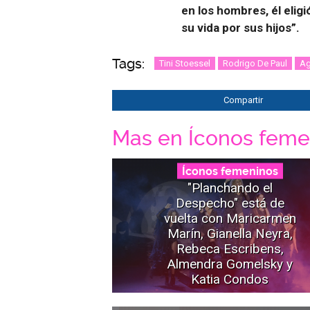
en los hombres, él eligi
su vida por sus hijos”.
Tags:
Tini Stoessel
Rodrigo De Paul
Ag
Compartir
Mas en Íconos feme
Íconos femeninos
"Planchando el
Despecho" está de
vuelta con Maricarmen
Marín, Gianella Neyra,
Rebeca Escribens,
Almendra Gomelsky y
Katia Condos