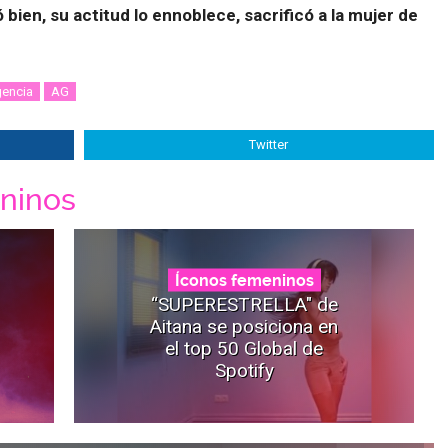
ó bien, su actitud lo ennoblece, sacrificó a la mujer de
encia
AG
Twitter
ninos
Íconos femeninos
“SUPERESTRELLA" de
Aitana se posiciona en
el top 50 Global de
Spotify