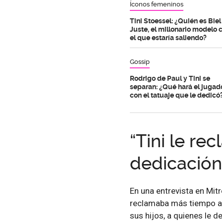
Íconos femeninos
Tini Stoessel: ¿Quién es Biel
Juste, el millonario modelo 
el que estaría saliendo?
Gossip
Rodrigo de Paul y Tini se
separan: ¿Qué hará el jugad
con el tatuaje que le dedicó
“Tini le r
dedicación
En una entrevista en Mitr
reclamaba más tiempo a R
sus hijos, a quienes le d