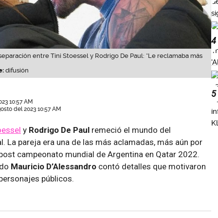
4
separación entre Tini Stoessel y Rodrigo De Paul: “Le reclamaba más
e:
difusión
5
023 10:57 AM
osto del 2023 10:57 AM
oessel
y
Rodrigo De Paul
remeció el mundo del
l. La pareja era una de las más aclamadas, más aún por
post campeonato mundial de Argentina en Qatar 2022.
ado
Mauricio D’Alessandro
contó detalles que motivaron
personajes públicos.