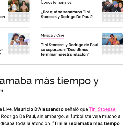
Íconos femeninos
¿Por qué se separaron Tini
con
Stoessel y Rodrigo De Paul?
Música y Cine
Tini Stoessel y Rodrigo de Paul
or
se separaron: “Decidimos
?
terminar nuestra relación”
eclamaba más tiempo y
”
e Live,
Mauricio D’Alessandro
señaló que
Tini Stoessel
odrigo De Paul, sin embargo, el futbolista veía mucho a
edicaba toda la atención.
“Tini le reclamaba más tiempo