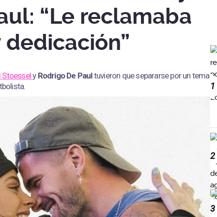
aul: “Le reclamaba
 dedicación”
i Stoessel
y
Rodrigo De Paul
tuvieron que separarse por un tema
1
tbolista.
2
3