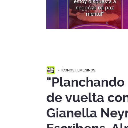
estoy dispuesta a
negociar mi paz
mental”
ÍCONOS FEMENINOS
"Planchando 
de vuelta co
Gianella Ney