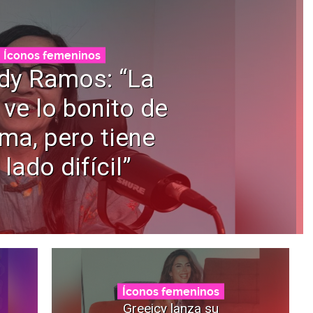
Íconos femeninos
dy Ramos: “La
 ve lo bonito de
ama, pero tiene
 lado difícil”
Íconos femeninos
Greeicy lanza su