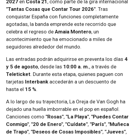
2027
en
Costa 21
, como parte de la gira internacional
"Tantas Cosas que Contar Tour 2026"
. Tras
conquistar España con funciones completamente
agotadas, la banda emprende este recorrido que
celebra el regreso de
Amaia Montero
, un
acontecimiento que ha emocionado a miles de
seguidores alrededor del mundo.
Las entradas podrán adquirirse en preventa los días
4
y 5 de agosto
, desde las
10:00 a. m.
, a través de
Teleticket
. Durante esta etapa, quienes paguen con
tarjetas
Interbank
accederán a un descuento de
hasta el
15 %
.
A lo largo de su trayectoria, La Oreja de Van Gogh ha
dejado una huella imborrable en el pop en español.
Canciones como
"Rosas"
,
"La Playa"
,
"Puedes Contar
Conmigo"
,
"20 de Enero"
,
"Cuídate"
,
"París"
,
"Muñeca
de Trapo"
,
"Deseos de Cosas Imposibles"
,
"Jueves"
,