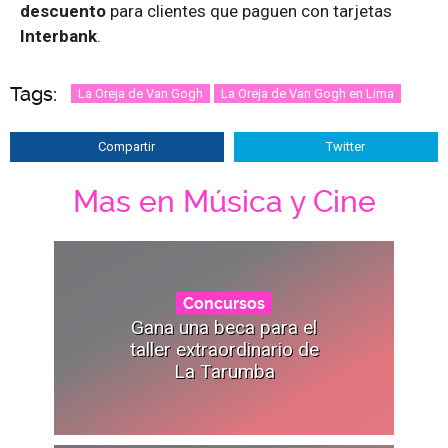
descuento
para clientes que paguen con tarjetas
Interbank
.
Tags:
La Oreja de Van Gogh
La Oreja de Van Gogh en Lima
Compartir
Twitter
Mas en Música y Cine
Concursos
Gana una beca para el
taller extraordinario de
La Tarumba