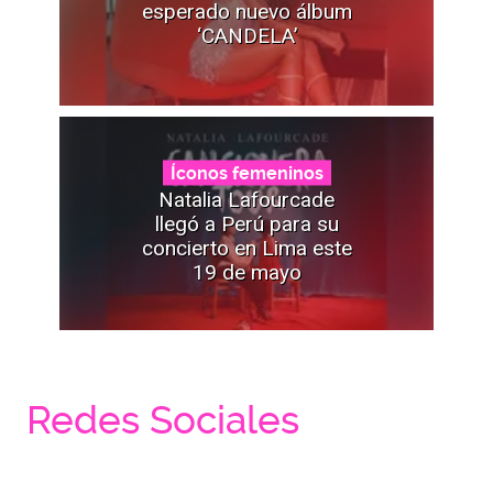
esperado nuevo álbum
‘CANDELA’
Íconos femeninos
Natalia Lafourcade
llegó a Perú para su
concierto en Lima este
19 de mayo
Redes Sociales