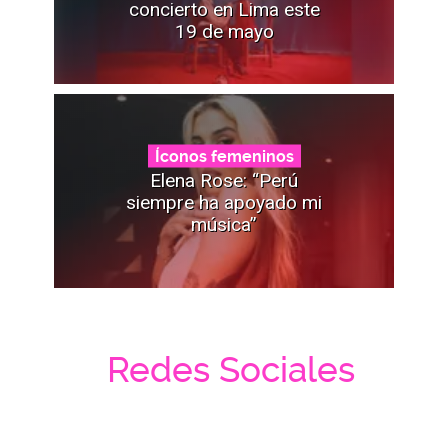
concierto en Lima este
19 de mayo
Íconos femeninos
Elena Rose: “Perú
siempre ha apoyado mi
música”
Redes Sociales