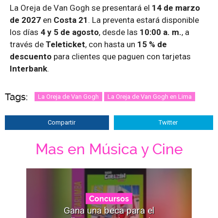
La Oreja de Van Gogh se presentará el
14 de marzo
de 2027
en
Costa 21
. La preventa estará disponible
los días
4 y 5 de agosto
, desde las
10:00 a. m.
, a
través de
Teleticket
, con hasta un
15 % de
descuento
para clientes que paguen con tarjetas
Interbank
.
Tags:
La Oreja de Van Gogh
La Oreja de Van Gogh en Lima
Compartir
Twitter
Mas en Música y Cine
Concursos
Gana una beca para el