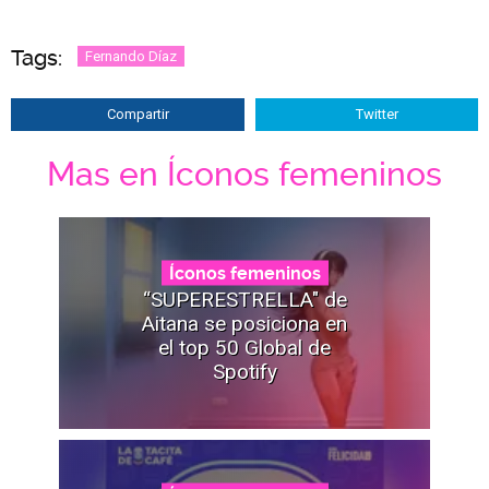
Tags:
Fernando Díaz
Compartir
Twitter
Mas en Íconos femeninos
Íconos femeninos
“SUPERESTRELLA" de
Aitana se posiciona en
el top 50 Global de
Spotify