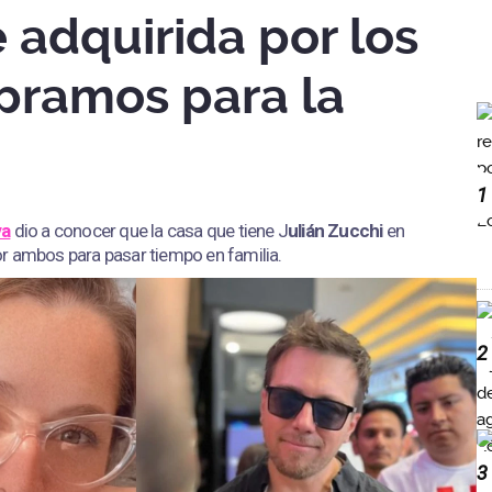
 adquirida por los
pramos para la
1
va
dio a conocer que la casa que tiene J
ulián Zucchi
en
r ambos para pasar tiempo en familia.
2
3