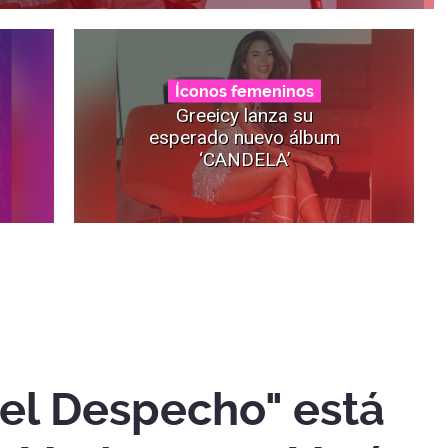
Íconos femeninos
Greeicy lanza su
esperado nuevo álbum
‘CANDELA’
el Despecho" está