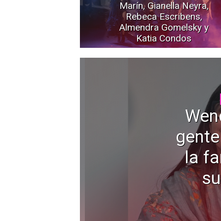
Marín, Gianella Neyra,
Rebeca Escribens,
Almendra Gomelsky y
Katia Condos
Wen
gente
la f
su