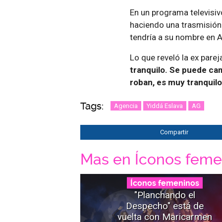
En un programa televisiv
haciendo una trasmisión
tendría a su nombre en A
Lo que reveló la ex parej
tranquilo. Se puede cam
roban, es muy tranquilo 
Tags:
Agencia
Yiddá Eslava
AG
Compartir
Mas en Íconos feme
Íconos femeninos
"Planchando el
Despecho" está de
vuelta con Maricarmen