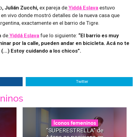
o
, Julián Zucchi,
ex pareja de
Yiddá Eslava
estuvo
 en vivo donde mostró detalles de la nueva casa que
rgentina, exactamente en el barrio de Tigre.
a de
Yiddá Eslava
fue lo siguiente:
“El barrio es muy
inar por la calle, pueden andar en bicicleta. Acá no te
(...) Estoy cuidando a los chicos”.
Twitter
ninos
Íconos femeninos
“SUPERESTRELLA" de
Aitana se posiciona en