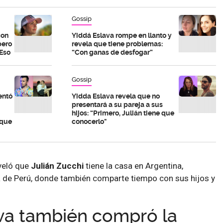
Gossip
con
Yiddá Eslava rompe en llanto y
pero
revela que tiene problemas:
“Eso
“Con ganas de desfogar”
Gossip
entó
Yidda Eslava revela que no
presentará a su pareja a sus
hijos: “Primero, Julián tiene que
 que
conocerlo"
veló que
Julián Zucchi
tiene la casa en Argentina,
la de Perú, donde también comparte tiempo con sus hijos y
va también compró la