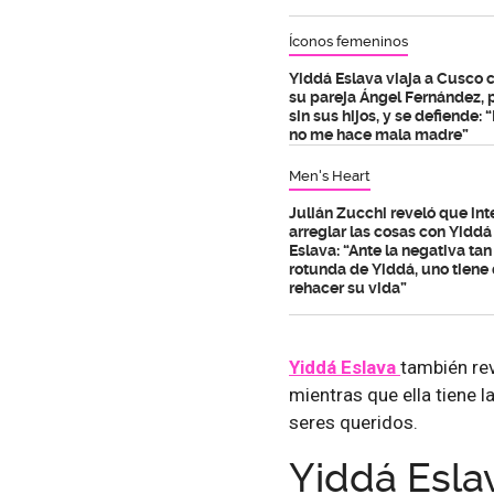
Íconos femeninos
Yiddá Eslava viaja a Cusco 
su pareja Ángel Fernández, 
sin sus hijos, y se defiende: 
no me hace mala madre”
Men's Heart
Julián Zucchi reveló que int
arreglar las cosas con Yiddá
Eslava: “Ante la negativa tan
rotunda de Yiddá, uno tiene
rehacer su vida”
Yiddá Eslava
también re
mientras que ella tiene 
seres queridos.
Yiddá Esla