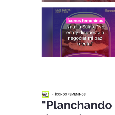
Íconos femeninos
Natalia Salas: “No
estoy dispuesta a
negociar mi paz
mental”
ÍCONOS FEMENINOS
"Planchando 