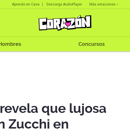
Más estaciones
Aprendo en Casa
Descarga AudioPlayer
Hombres
Concursos
revela que lujosa
n Zucchi en