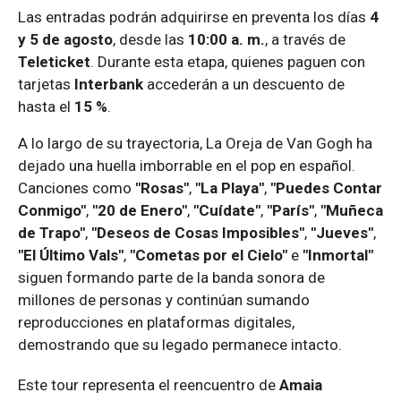
Las entradas podrán adquirirse en preventa los días
4
y 5 de agosto
, desde las
10:00 a. m.
, a través de
Teleticket
. Durante esta etapa, quienes paguen con
tarjetas
Interbank
accederán a un descuento de
hasta el
15 %
.
A lo largo de su trayectoria, La Oreja de Van Gogh ha
dejado una huella imborrable en el pop en español.
Canciones como
"Rosas"
,
"La Playa"
,
"Puedes Contar
Conmigo"
,
"20 de Enero"
,
"Cuídate"
,
"París"
,
"Muñeca
de Trapo"
,
"Deseos de Cosas Imposibles"
,
"Jueves"
,
"El Último Vals"
,
"Cometas por el Cielo"
e
"Inmortal"
siguen formando parte de la banda sonora de
millones de personas y continúan sumando
reproducciones en plataformas digitales,
demostrando que su legado permanece intacto.
Este tour representa el reencuentro de
Amaia