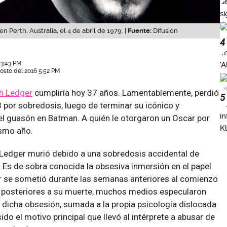
 Perth, Australia, el 4 de abril de 1979. |
Fuente:
Difusión
4
 3:43 PM
osto del 2016 5:52 PM
th Ledger
cumpliría hoy 37 años. Lamentablemente, perdió
5
 por sobredosis, luego de terminar su icónico y
 guasón en Batman. A quién le otorgaron un Oscar por
ismo año.
 Ledger murió debido a una sobredosis accidental de
Es de sobra conocida la obsesiva inmersión en el papel
or se sometió durante las semanas anteriores al comienzo
s posteriores a su muerte, muchos medios especularon
e dicha obsesión, sumada a la propia psicología dislocada
sido el motivo principal que llevó al intérprete a abusar de