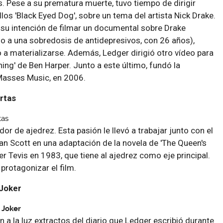
. Pese a su prematura muerte, tuvo tiempo de dirigir
ellos 'Black Eyed Dog', sobre un tema del artista Nick Drake.
 su intención de filmar un documental sobre Drake
do a una sobredosis de antidepresivos, con 26 años),
 a materializarse. Además, Ledger dirigió otro vídeo para
ing' de Ben Harper. Junto a este último, fundó la
Masses Music, en 2006.
rtas
or de ajedrez. Esta pasión le llevó a trabajar junto con el
lan Scott en una adaptación de la novela de 'The Queen's
er Tevis en 1983, que tiene al ajedrez como eje principal.
 protagonizar el film.
 Joker
 a la luz extractos del diario que Ledger escribió durante