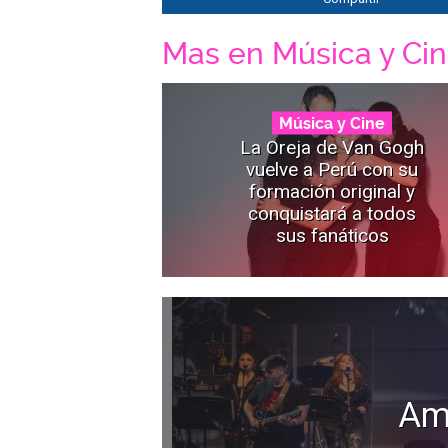
Mas en Música y Ci
Música y Cine
La Oreja de Van Gogh
vuelve a Perú con su
formación original y
conquistará a todos
sus fanáticos
Am