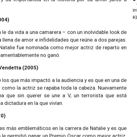
004)
n le da vida a una camarera – con un inolvidable look de
a llena de amor e infidelidades que reúne a dos parejas.
 Natalie fue nominada como mejor actriz de reparto en
 lamentablemente no ganó.
Vendetta (2005)
 los que más impactó a la audiencia y es que en una de
r como la actriz se rapaba toda la cabeza. Nuevamente
na que sin querer se une a V, un terrorista que está
a dictadura en la que vivían.
10)
les más emblemáticos en la carrera de Natalie y es que
n le permitió ganar un Premio Oscar como mejor actriz.