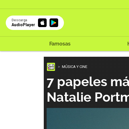
Descarga
AudioPlayer
Famosas
MÚSICA Y CINE
7 papeles má
Natalie Port