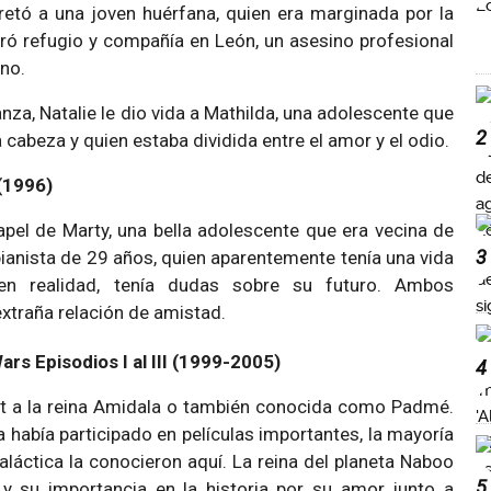
pretó a una joven huérfana, quien era marginada por la
ró refugio y compañía en León, un asesino profesional
no.
nza, Natalie le dio vida a Mathilda, una adolescente que
2
cabeza y quien estaba dividida entre el amor y el odio.
 (1996)
papel de Marty, una bella adolescente que era vecina de
3
pianista de 29 años, quien aparentemente tenía una vida
 en realidad, tenía dudas sobre su futuro. Ambos
xtraña relación de amistad.
rs Episodios I al III (1999-2005)
4
ret a la reina Amidala o también conocida como Padmé.
a había participado en películas importantes, la mayoría
aláctica la conocieron aquí. La reina del planeta Naboo
5
 y su importancia en la historia por su amor junto a