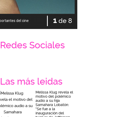
1
de 8
portantes del cine
Dio vida a una adolescent
Redes Sociales
Las más leidas
Melissa Klug revela el
motivo del polémico
audio a su hija
Samahara Lobatón:
"Se fue a la
inauguración del