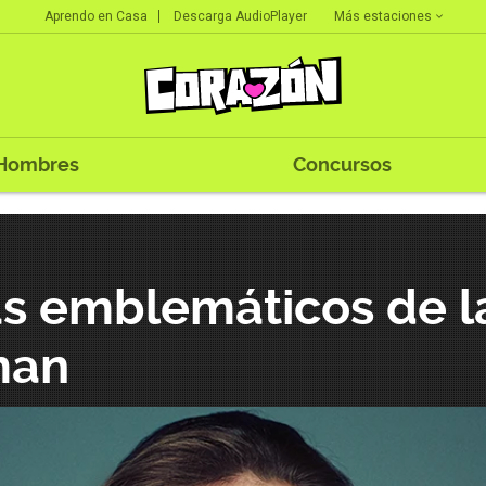
Más estaciones
Aprendo en Casa
Descarga AudioPlayer
Hombres
Concursos
s emblemáticos de la
man