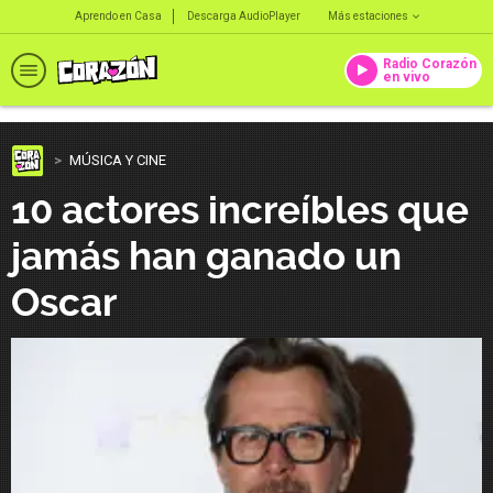
Aprendo en Casa
Descarga AudioPlayer
Más estaciones
Radio Corazón
en vivo
MÚSICA Y CINE
10 actores increíbles que
jamás han ganado un
Oscar