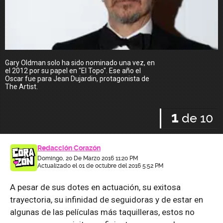
Gary Oldman solo ha sido nominado una vez, en
E
el 2012 por su papel en "El Topo". Ese año el
l
Oscar fue para Jean Dujardin, protagonista de
v
The Artist.
p
H
1
de 10
Redacción Corazón
Domingo, 20 De Marzo 2016 11:20 PM
Actualizado el 01 de octubre del 2016 5:52 PM
A pesar de sus dotes en actuación, su exitosa
trayectoria, su infinidad de seguidoras y de estar en
algunas de las películas más taquilleras, estos no