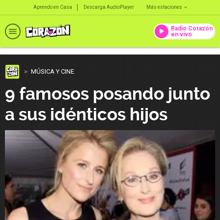
Aprendo en Casa
Descarga AudioPlayer
Más estaciones
Radio Corazón
en vivo
MÚSICA Y CINE
9 famosos posando junto
a sus idénticos hijos