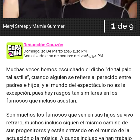
1
de 9
Meryl Streep y Mamie Gummer
C
Redacción Corazón
Domingo, 20 De Marzo 2016 11:20 PM
Actualizado el 10 de octubre del 2016 5:54 PM
Muchas veces hemos escuchado el dicho “de tal palo
tal astilla”, cuando alguien se refiere al parecido entre
padres e hijos; y el mundo del espectáculo no es la
excepción, pues hay rasgos tan similares en los
famosos que incluso asustan.
Son muchos los famosos que ven en sus hijos su vivo
retraro, muchos incluso siguen el mismo camino de
sus progenitores y están entrando en el mundo de la
actuación o la música. Algunos incluso ya han trabajo