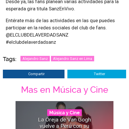
Desde ya, las fans planean varias actividades para la
esperada gira titula SanzEnVivo.
Entérate más de las actividades en las que puedes
participar en la redes sociales del club de fans.
@ELCLUBDELAVERDADSANZ
#elclubdelaverdadsanz
Tags:
Alejandro Sanz
Alejandro Sanz en Lima
Compartir
Twitter
Mas en Música y Cine
Música y Cine
La Oreja de Van Gogh
vuelve a Perú con su