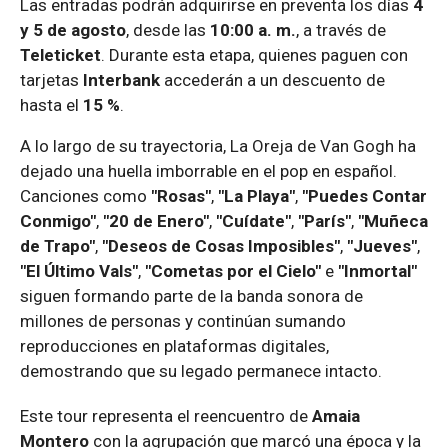
Las entradas podrán adquirirse en preventa los días
4
y 5 de agosto
, desde las
10:00 a. m.
, a través de
Teleticket
. Durante esta etapa, quienes paguen con
tarjetas
Interbank
accederán a un descuento de
hasta el
15 %
.
A lo largo de su trayectoria, La Oreja de Van Gogh ha
dejado una huella imborrable en el pop en español.
Canciones como
"Rosas"
,
"La Playa"
,
"Puedes Contar
Conmigo"
,
"20 de Enero"
,
"Cuídate"
,
"París"
,
"Muñeca
de Trapo"
,
"Deseos de Cosas Imposibles"
,
"Jueves"
,
"El Último Vals"
,
"Cometas por el Cielo"
e
"Inmortal"
siguen formando parte de la banda sonora de
millones de personas y continúan sumando
reproducciones en plataformas digitales,
demostrando que su legado permanece intacto.
Este tour representa el reencuentro de
Amaia
Montero
con la agrupación que marcó una época y la