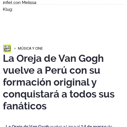
MÚSICA Y CINE
La Oreja de Van Gogh
vuelve a Perú con su
formación original y
conquistará a todos sus
fanáticos
La Oreja de Van Gogh
vuelve a Lima el
14 de marzo
de