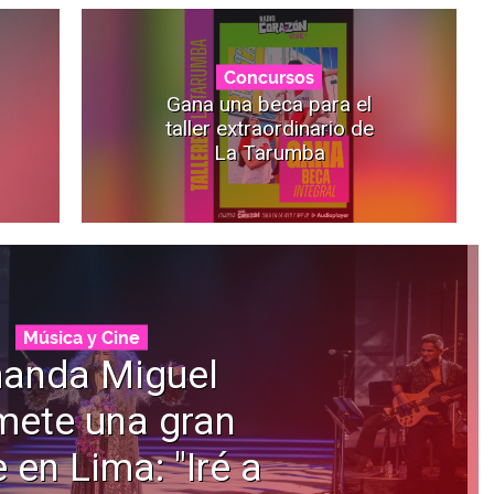
Concursos
Gana una beca para el
taller extraordinario de
La Tarumba
Música y Cine
anda Miguel
mete una gran
 en Lima: "Iré a