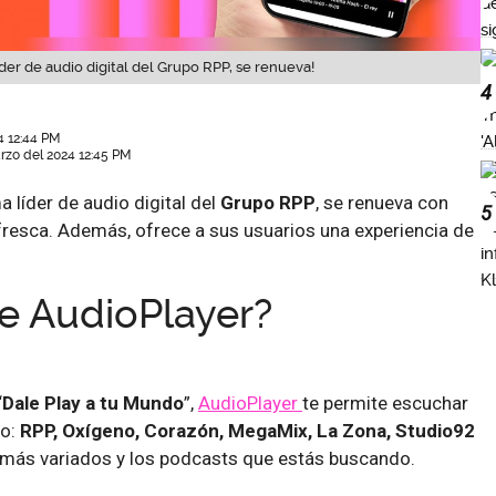
íder de audio digital del Grupo RPP, se renueva!
4
4 12:44 PM
rzo del 2024 12:45 PM
 líder de audio digital del
Grupo RPP
, se renueva con
5
fresca. Además, ofrece a sus usuarios una experiencia de
e AudioPlayer?
“
Dale Play a tu Mundo
”,
AudioPlayer
te permite escuchar
mo:
RPP, Oxígeno, Corazón, MegaMix, La Zona, Studio92
ts más variados y los podcasts que estás buscando.