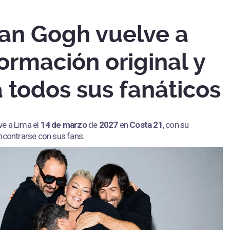
Van Gogh vuelve a
ormación original y
 todos sus fanáticos
ve a Lima el
14 de marzo
de
2027
en
Costa 21
, con su
ncontrarse con sus fans.