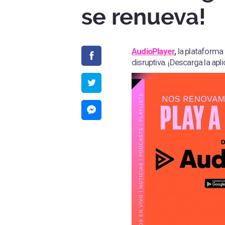
se renueva!
AudioPlayer
,
la plataforma 
disruptiva. ¡Descarga la ap