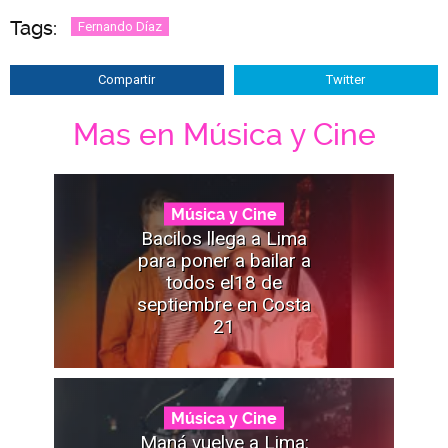
Tags:
Fernando Díaz
Compartir
Twitter
Mas en Música y Cine
Música y Cine
Bacilos llega a Lima
para poner a bailar a
todos el18 de
septiembre en Costa
21
Música y Cine
Maná vuelve a Lima: