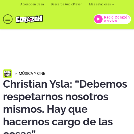
Aprendo en Casa
Descarga AudioPlayer
Más estaciones
Radio Corazón
en vivo
MÚSICA Y CINE
Christian Ysla: “Debemos
respetarnos nosotros
mismos. Hay que
hacernos cargo de las