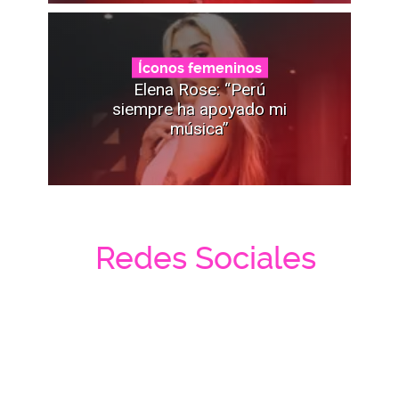
Íconos femeninos
Elena Rose: “Perú
siempre ha apoyado mi
música”
Redes Sociales