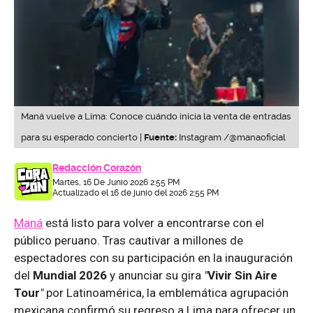
Maná vuelve a Lima: Conoce cuándo inicia la venta de entradas
para su esperado concierto |
Fuente:
Instagram /@manaoficial
Redacción Corazón
Martes, 16 De Junio 2026 2:55 PM
Actualizado el 16 de junio del 2026 2:55 PM
Maná
está listo para volver a encontrarse con el
público peruano. Tras cautivar a millones de
espectadores con su participación en la inauguración
del
Mundial 2026
y anunciar su gira
"
Vivir Sin Aire
Tour
"
por Latinoamérica, la emblemática agrupación
mexicana confirmó su regreso a Lima para ofrecer un