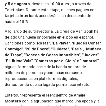
y 5 de agosto
, desde las
10:00 a. m.
, a través de
Teleticket
. Durante esta etapa, quienes paguen con
tarjetas
Interbank
accederán a un descuento de
hasta el
15 %
.
A lo largo de su trayectoria, La Oreja de Van Gogh ha
dejado una huella imborrable en el pop en español.
Canciones como
"Rosas"
,
"La Playa"
,
"Puedes Contar
Conmigo"
,
"20 de Enero"
,
"Cuídate"
,
"París"
,
"Muñeca
de Trapo"
,
"Deseos de Cosas Imposibles"
,
"Jueves"
,
"El Último Vals"
,
"Cometas por el Cielo"
e
"Inmortal"
siguen formando parte de la banda sonora de
millones de personas y continúan sumando
reproducciones en plataformas digitales,
demostrando que su legado permanece intacto.
Este tour representa el reencuentro de
Amaia
Montero
con la agrupación que marcó una época y la