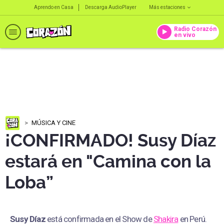
Aprendo en Casa
Descarga AudioPlayer
Más estaciones
Radio Corazón
en vivo
MÚSICA Y CINE
¡CONFIRMADO! Susy Díaz
estará en "Camina con la
Loba”
Susy Díaz
está confirmada en el Show de
Shakira
en Perú.