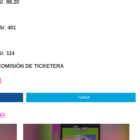
/. 89.20
 S/. 401
/. 114
COMISIÓN DE TICKETERA
Twitter
ne