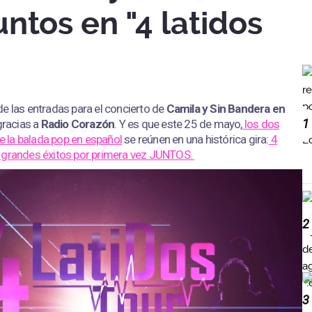
ntos en "4 latidos
e las entradas para el concierto de
Camila y Sin Bandera en
1
 gracias a
Radio Corazón
. Y es que este 25 de mayo,
los dos
 la balada pop en español
se reúnen en una histórica gira:
4
s grandes éxitos por primera vez JUNTOS.
2
3