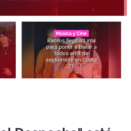
Música y Cine
Bacilos llega a Lima
para poner a bailar a
todos el18 de
septiembre en Costa
21