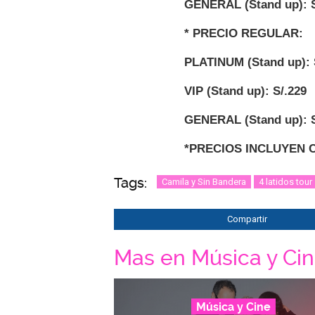
GENERAL (Stand up):
S
* PRECIO REGULAR:
PLATINUM (Stand up)
:
VIP (Stand up):
S/.229
GENERAL (Stand up):
S
*PRECIOS INCLUYEN 
Tags:
Camila y Sin Bandera
4 latidos tour
Compartir
Mas en Música y Ci
Música y Cine