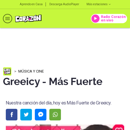
Aprendo en Casa
Descarga AudioPlayer
Más estaciones
Radio Corazón
en vivo
MÚSICA Y CINE
Greeicy - Más Fuerte
Nuestra canción del día, hoy es Más Fuerte de Greeicy.