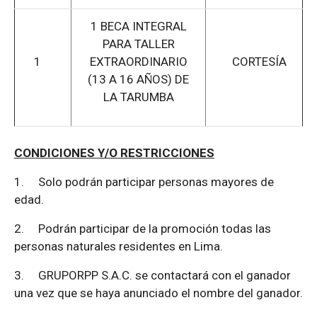
1 BECA INTEGRAL
PARA TALLER
1
EXTRAORDINARIO
CORTESÍA
(13 A 16 AÑOS) DE
LA TARUMBA
CONDICIONES Y/O RESTRICCIONES
1.
Solo podrán participar personas mayores de
edad.
2.
Podrán participar de la promoción todas las
personas naturales residentes en Lima.
3.
GRUPORPP S.A.C. se contactará con el ganador
una vez que se haya anunciado el nombre del ganador.