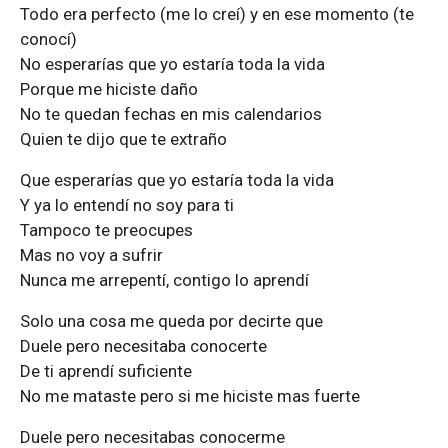
Todo era perfecto (me lo creí) y en ese momento (te
conocí)
No esperarías que yo estaría toda la vida
Porque me hiciste daño
No te quedan fechas en mis calendarios
Quien te dijo que te extraño
Que esperarías que yo estaría toda la vida
Y ya lo entendí no soy para ti
Tampoco te preocupes
Mas no voy a sufrir
Nunca me arrepentí, contigo lo aprendí
Solo una cosa me queda por decirte que
Duele pero necesitaba conocerte
De ti aprendí suficiente
No me mataste pero si me hiciste mas fuerte
Duele pero necesitabas conocerme