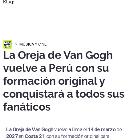
MÚSICA Y CINE
La Oreja de Van Gogh
vuelve a Perú con su
formación original y
conquistará a todos sus
fanáticos
La Oreja de Van Gogh
vuelve a Lima el
14 de marzo
de
2027
en
Costa 21
, con su formación original para