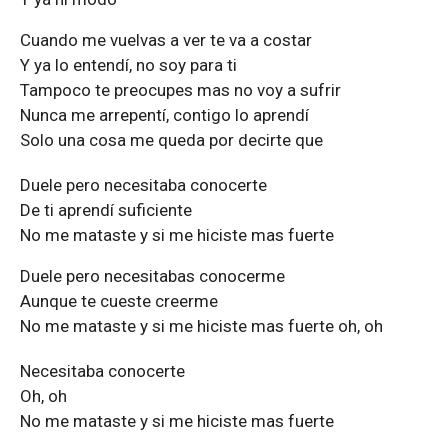
Cuando me vuelvas a ver te va a costar
Y ya lo entendí, no soy para ti
Tampoco te preocupes mas no voy a sufrir
Nunca me arrepentí, contigo lo aprendí
Solo una cosa me queda por decirte que
Duele pero necesitaba conocerte
De ti aprendí suficiente
No me mataste y si me hiciste mas fuerte
Duele pero necesitabas conocerme
Aunque te cueste creerme
No me mataste y si me hiciste mas fuerte oh, oh
Necesitaba conocerte
Oh, oh
No me mataste y si me hiciste mas fuerte