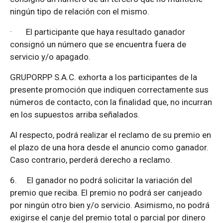
ningún tipo de relación con el mismo.
·
El participante que haya resultado ganador
consignó un número que se encuentra fuera de
servicio y/o apagado.
GRUPORPP S.A.C. exhorta a los participantes de la
presente promoción que indiquen correctamente sus
números de contacto, con la finalidad que, no incurran
en los supuestos arriba señalados.
Al respecto, podrá realizar el reclamo de su premio en
el plazo de una hora desde el anuncio como ganador.
Caso contrario, perderá derecho a reclamo.
6.
El ganador no podrá solicitar la variación del
premio que reciba. El premio no podrá ser canjeado
por ningún otro bien y/o servicio. Asimismo, no podrá
exigirse el canje del premio total o parcial por dinero