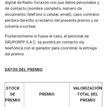
digital de Radio Corazón con sus datos personales y
de contacto (nombre completo, número de
documento, teléfono o celular, email), caso contrario
perderá derecho a reclamo del presente premio y se
volvería a sortear.
Posteriormente si fuese el caso, el personal de
GRUPORPP S.A.C. se pondrá en contacto vía
telefónica con el ganador para coordinar la entrega
del premio.
DATOS DEL PREMIO
STOCK
VALORIZACIÓN
DE
PREMIO
TOTAL DEL
PREMIO
PREMIO