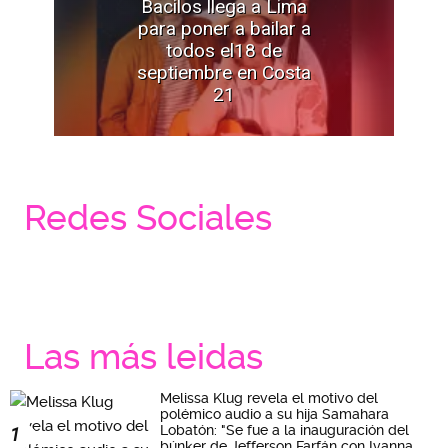
Bacilos llega a Lima
para poner a bailar a
todos el18 de
septiembre en Costa
21
Redes Sociales
Las más leidas
Melissa Klug revela el motivo del
polémico audio a su hija Samahara
Lobatón: "Se fue a la inauguración del
1
búnker de Jefferson Farfán con Ivanna