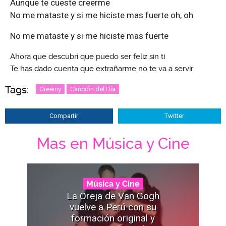
Aunque te cueste creerme
No me mataste y si me hiciste mas fuerte oh, oh
No me mataste y si me hiciste mas fuerte
Ahora que descubrí que puedo ser feliz sin ti
Te has dado cuenta que extrañarme no te va a servir
Tags:
Greeicy
Canción del Día
Compartir
Twitter
Mas en Música y Cine
Música y Cine
La Oreja de Van Gogh
vuelve a Perú con su
formación original y