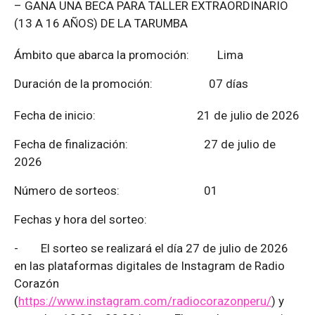
– GANA UNA BECA PARA TALLER EXTRAORDINARIO
(13 A 16 AÑOS) DE LA TARUMBA
Ámbito que abarca la promoción: Lima
Duración de la promoción: 07 días
Fecha de inicio: 21 de julio de 2026
Fecha de finalización:
27 de julio de
2026
Número de sorteos: 01
Fechas y hora del sorteo:
-
El sorteo se realizará el día 27 de julio de 2026
en las plataformas digitales de Instagram de Radio
Corazón
(
https://www.instagram.com/radiocorazonperu/
) y