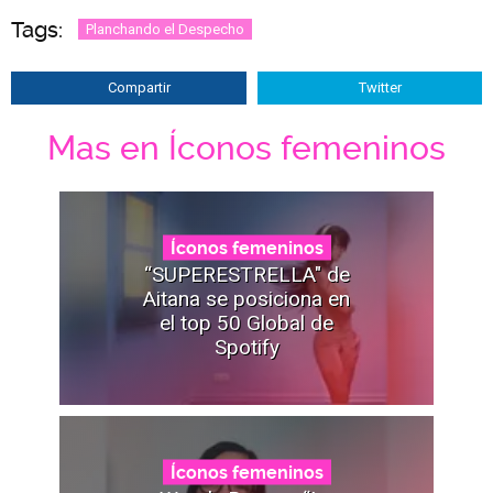
Tags:
Planchando el Despecho
Compartir
Twitter
Mas en Íconos femeninos
Íconos femeninos
“SUPERESTRELLA" de
Aitana se posiciona en
el top 50 Global de
Spotify
Íconos femeninos