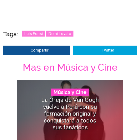
Tags:
Luis Fonsi
Demi Lovato
Compartir
Twitter
Mas en Música y Cine
Música y Cine
La Oreja de Van Gogh
vuelve a Perú con su
formación original y
conquistará a todos
sus fanáticos