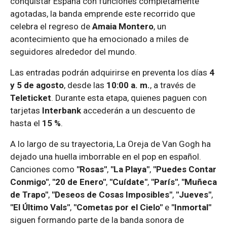
conquistar España con funciones completamente
agotadas, la banda emprende este recorrido que
celebra el regreso de
Amaia Montero
, un
acontecimiento que ha emocionado a miles de
seguidores alrededor del mundo.
Las entradas podrán adquirirse en preventa los días
4
y 5 de agosto
, desde las
10:00 a. m.
, a través de
Teleticket
. Durante esta etapa, quienes paguen con
tarjetas
Interbank
accederán a un descuento de
hasta el
15 %
.
A lo largo de su trayectoria, La Oreja de Van Gogh ha
dejado una huella imborrable en el pop en español.
Canciones como
"Rosas"
,
"La Playa"
,
"Puedes Contar
Conmigo"
,
"20 de Enero"
,
"Cuídate"
,
"París"
,
"Muñeca
de Trapo"
,
"Deseos de Cosas Imposibles"
,
"Jueves"
,
"El Último Vals"
,
"Cometas por el Cielo"
e
"Inmortal"
siguen formando parte de la banda sonora de