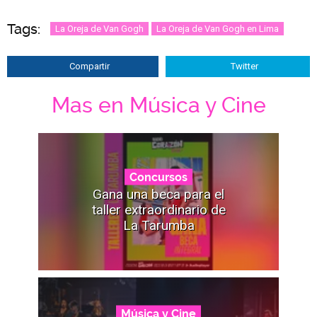
Tags:
La Oreja de Van Gogh
La Oreja de Van Gogh en Lima
Compartir
Twitter
Mas en Música y Cine
Concursos
Gana una beca para el
taller extraordinario de
La Tarumba
Música y Cine