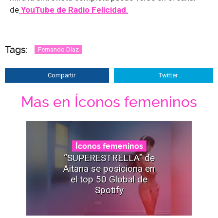
de
YouTube de Radio Felicidad
.
Tags:
Fernando Díaz
Compartir
Twitter
Mas en Íconos femeninos
Íconos femeninos
“SUPERESTRELLA" de
Aitana se posiciona en
el top 50 Global de
Spotify