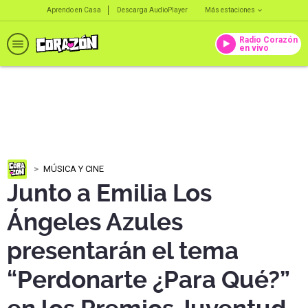
Aprendo en Casa
Descarga AudioPlayer
Más estaciones
Radio Corazón
en vivo
MÚSICA Y CINE
Junto a Emilia Los
Ángeles Azules
presentarán el tema
“Perdonarte ¿Para Qué?”