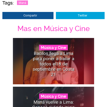
Tags:
Maná
Compartir
Twitter
Mas en Música y Cine
Música y Cine
Bacilos llega a Lima
para poner a bailar a
todos el18 de
septiembre en Costa
21
Música y Cine
Maná vuelve a Lima: