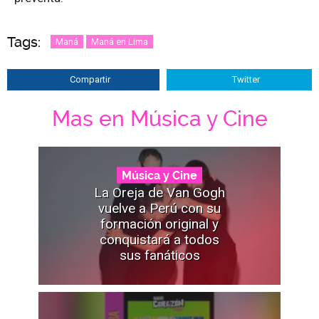
Tags:
Maná
Maná en Lima
Compartir
Twitter
Mas en Música y Cine
Música y Cine
La Oreja de Van Gogh
vuelve a Perú con su
formación original y
conquistará a todos
sus fanáticos