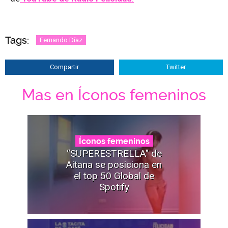
Tags:
Fernando Díaz
Compartir
Twitter
Mas en Íconos femeninos
Íconos femeninos
“SUPERESTRELLA" de
Aitana se posiciona en
el top 50 Global de
Spotify