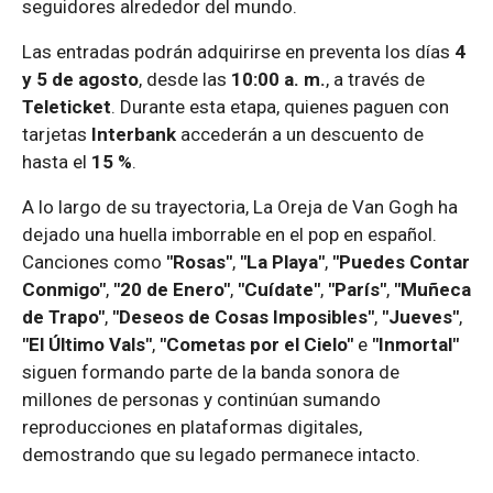
seguidores alrededor del mundo.
Las entradas podrán adquirirse en preventa los días
4
y 5 de agosto
, desde las
10:00 a. m.
, a través de
Teleticket
. Durante esta etapa, quienes paguen con
tarjetas
Interbank
accederán a un descuento de
hasta el
15 %
.
A lo largo de su trayectoria, La Oreja de Van Gogh ha
dejado una huella imborrable en el pop en español.
Canciones como
"Rosas"
,
"La Playa"
,
"Puedes Contar
Conmigo"
,
"20 de Enero"
,
"Cuídate"
,
"París"
,
"Muñeca
de Trapo"
,
"Deseos de Cosas Imposibles"
,
"Jueves"
,
"El Último Vals"
,
"Cometas por el Cielo"
e
"Inmortal"
siguen formando parte de la banda sonora de
millones de personas y continúan sumando
reproducciones en plataformas digitales,
demostrando que su legado permanece intacto.