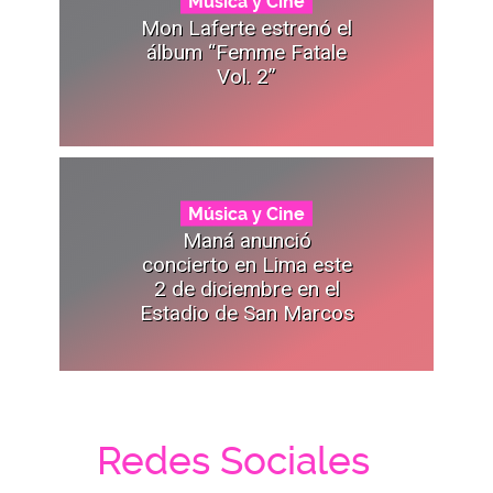
Música y Cine
Mon Laferte estrenó el
álbum “Femme Fatale
Vol. 2”
Música y Cine
Maná anunció
concierto en Lima este
2 de diciembre en el
Estadio de San Marcos
Redes Sociales