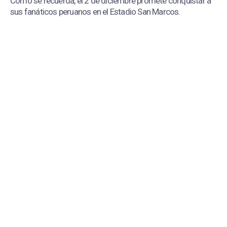
Como se recuerda, el 2 de diciembre promete conquistar a
sus fanáticos peruanos en el Estadio San Marcos.
Maná vuelve a encabezar el show de medio tiempo del Mundial |
Fuente:
Instagram/@manaoficial
Redacción Corazón
Lunes, 06 De Julio 2026 2:47 PM