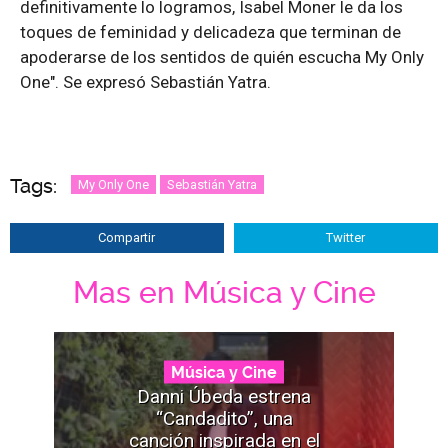
definitivamente lo logramos, Isabel Moner le da los
toques de feminidad y delicadeza que terminan de
apoderarse de los sentidos de quién escucha My Only
One". Se expresó Sebastián Yatra.
Tags:
My Only One
Sebastián Yatra
Compartir
Twitter
Mas en Música y Cine
Música y Cine
Danni Úbeda estrena
“Candadito”, una
canción inspirada en el