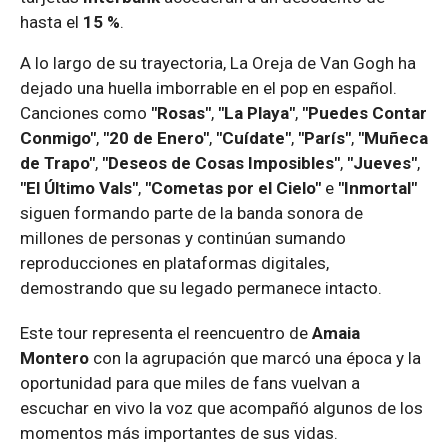
hasta el
15 %
.
A lo largo de su trayectoria, La Oreja de Van Gogh ha
dejado una huella imborrable en el pop en español.
Canciones como
"Rosas"
,
"La Playa"
,
"Puedes Contar
Conmigo"
,
"20 de Enero"
,
"Cuídate"
,
"París"
,
"Muñeca
de Trapo"
,
"Deseos de Cosas Imposibles"
,
"Jueves"
,
"El Último Vals"
,
"Cometas por el Cielo"
e
"Inmortal"
siguen formando parte de la banda sonora de
millones de personas y continúan sumando
reproducciones en plataformas digitales,
demostrando que su legado permanece intacto.
Este tour representa el reencuentro de
Amaia
Montero
con la agrupación que marcó una época y la
oportunidad para que miles de fans vuelvan a
escuchar en vivo la voz que acompañó algunos de los
momentos más importantes de sus vidas.