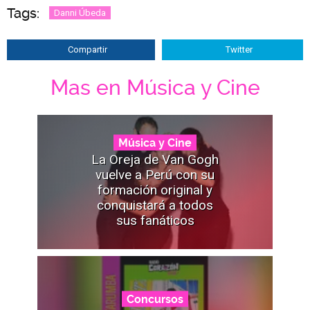
Tags:
Danni Úbeda
Compartir
Twitter
Mas en Música y Cine
Música y Cine
La Oreja de Van Gogh
vuelve a Perú con su
formación original y
conquistará a todos
sus fanáticos
Concursos