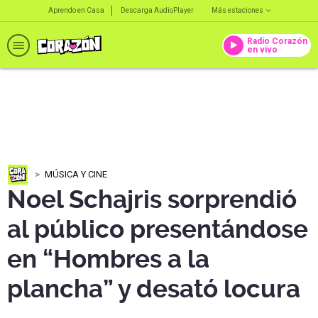
Aprendo en Casa
Descarga AudioPlayer
Más estaciones
Radio Corazón
en vivo
MÚSICA Y CINE
Noel Schajris sorprendió
al público presentándose
en “Hombres a la
plancha” y desató locura