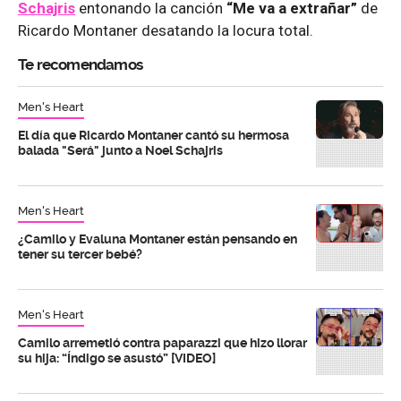
Schajris
entonando la canción
“Me va a extrañar”
de
Ricardo Montaner desatando la locura total.
Te recomendamos
Men's Heart
El día que Ricardo Montaner cantó su hermosa
balada "Será" junto a Noel Schajris
Men's Heart
¿Camilo y Evaluna Montaner están pensando en
tener su tercer bebé?
Men's Heart
Camilo arremetió contra paparazzi que hizo llorar
su hija: “Índigo se asustó” [VIDEO]